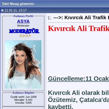
Tekil Mesaj gösterimi
11.01.11, 13:17
Kullanıcı Profili
--->: Kıvırcık Ali Trafik
ASYA
Moderator
Kıvırcık Ali Traf
Güncelleme:11 Ocak 
Kıvırcık Ali olarak b
Kullanıcı Bilgileri
Üyelik tarihi: Jun 2008
Özütemiz, Çatalca'da
Mesajlar: 6.442
Konular: 5295
kaybetti.