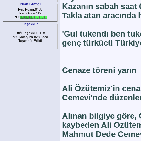
Kazanın sabah saat 0
Puan Grafiği
Rep Puanı:9435
Takla atan aracında
Rep Gücü:119
RD:
Teşekkür
'Gül tükendi ben tük
Ettiği Teşekkür: 118
480 Mesajına 828 Kere
genç türkücü Türkiye
Teşekkür Edlidi
:
Cenaze töreni yarın
Ali Özütemiz'in cena
Cemevi'nde düzenlen
Alınan bilgiye göre, 
kaybeden Ali Özütemiz
Mahmut Dede Cemevi