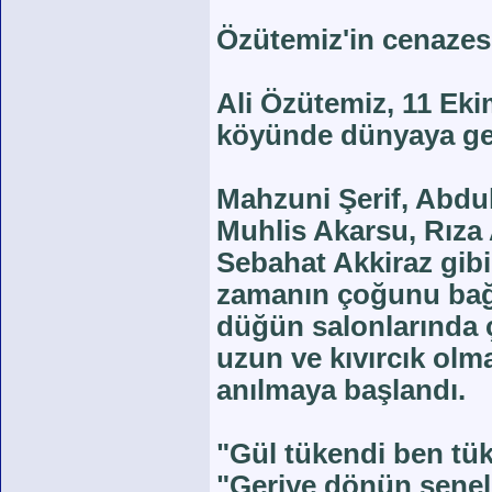
Özütemiz'in cenazesi
Ali Özütemiz, 11 Ekim
köyünde dünyaya ge
Mahzuni Şerif, Abdull
Muhlis Akarsu, Rıza
Sebahat Akkiraz gibi
zamanın çoğunu bağl
düğün salonlarında 
uzun ve kıvırcık olma
anılmaya başlandı.
"Gül tükendi ben tük
"Geriye dönün senele