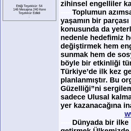
zihinsel engelliler ka
Ettiği Teşekkür: 54
146 Mesajına 240 Kere
-----
Toplumun azımsan
Teşekkür Edlidi
:
yaşamın bir parçası
konusunda da yeterli
nedenle hedefimiz h
değiştirmek hem enge
sunmak hem de sosya
böyle bir etkinliği
Türkiye’de ilk kez g
planlanmıştır. Bu or
Güzelliği”ni sergilem
sadece Ulusal kalmay
yer kazanacağına in
w
-----
Dünyada bir ilke
getirmek Ülkemizde 