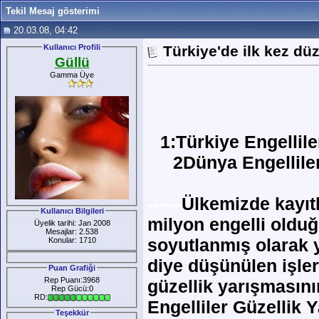
Tekil Mesaj gösterimi
20.03.08, 04:42
Kullanıcı Profili
Türkiye'de ilk kez d
Güllü
Gamma Üye
1:Türkiye Engellil
2Dünya Engelliler
------
Ülkemizde kayıt
Kullanıcı Bilgileri
milyon engelli olduğ
Üyelik tarihi: Jan 2008
Mesajlar: 2.538
soyutlanmış olarak 
Konular: 1710
diye düşünülen işler
Puan Grafiği
Rep Puanı:3968
güzellik yarışmasın
Rep Gücü:0
RD:
Engelliler Güzellik 
Teşekkür