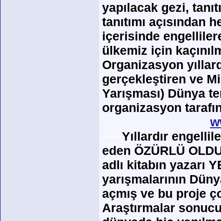
yapılacak gezi, tanı
tanıtımı açısından h
içerisinde engellil
ülkemiz için kaçınıl
Organizasyon yıllard
gerçekleştiren ve M
Yarışması) Dünya te
organizasyon tarafı
w
-----
Yıllardır engelli
eden ÖZÜRLÜ OLD
adlı kitabın yazarı
yarışmalarının Düny
açmış ve bu proje ço
Araştırmalar sonucu