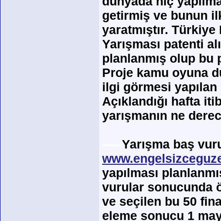
dünyada hiç yapılma
getirmiş ve bunun il
yaratmıştır. Türkiye
Yarışması patenti a
planlanmış olup bu p
Proje kamu oyuna d
ilgi görmesi yapılan
Açıklandığı hafta it
yarışmanın ne derece 
-----
Yarışma baş vuru
www.engelsizceguzel
yapılması planlanmı
vurular sonucunda ön
ve seçilen bu 50 fin
eleme sonucu 1 mayıs