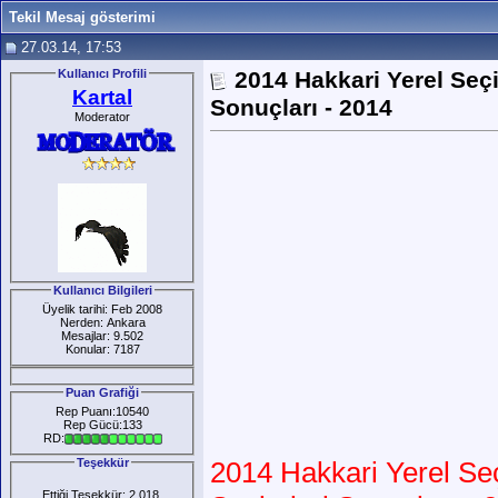
Tekil Mesaj gösterimi
27.03.14, 17:53
Kullanıcı Profili
2014 Hakkari Yerel Seç
Kartal
Sonuçları - 2014
Moderator
Kullanıcı Bilgileri
Üyelik tarihi: Feb 2008
Nerden: Ankara
Mesajlar: 9.502
Konular: 7187
Puan Grafiği
Rep Puanı:10540
Rep Gücü:133
RD:
Teşekkür
2014 Hakkari Yerel Se
Ettiği Teşekkür: 2.018