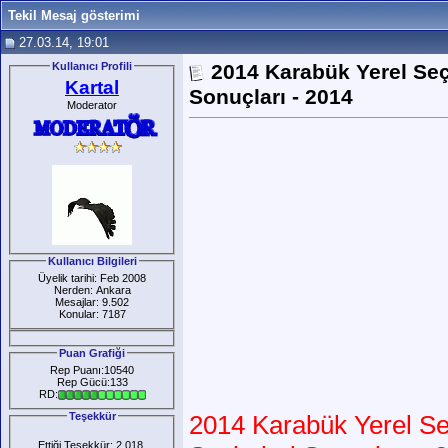
Tekil Mesaj gösterimi
27.03.14, 19:01
Kullanıcı Profili
2014 Karabük Yerel Seç
Kartal
Sonuçları - 2014
Moderator
Kullanıcı Bilgileri
Üyelik tarihi: Feb 2008
Nerden: Ankara
Mesajlar: 9.502
Konular: 7187
Puan Grafiği
Rep Puanı:10540
Rep Gücü:133
RD:
Teşekkür
2014 Karabük Yerel Se
Ettiği Teşekkür: 2.018