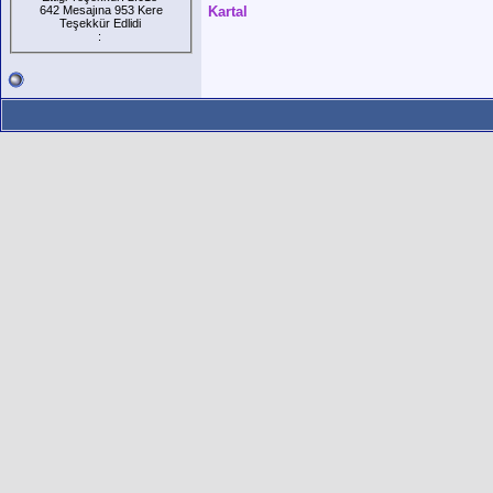
642 Mesajına 953 Kere
Kartal
Teşekkür Edlidi
: