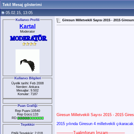
Tekil Mesaj gösterimi
05.02.15, 13:05
Kullanıcı Profili
Giresun Milletvekili Sayısı 2015 - 2015 Giresun 
Kartal
Moderator
Kullanıcı Bilgileri
Üyelik tarihi: Feb 2008
Nerden: Ankara
Mesajlar: 9.502
Konular: 7187
Puan Grafiği
Rep Puanı:10540
Rep Gücü:133
Giresun Milletvekili Sayısı 2015 - 2015 Gires
RD:
2015 yılında Giresun 4 milletvekili çıkaracak
Teşekkür
--------------Tualimforum İmzam--------------
Ettiği Teşekkür: 2.018