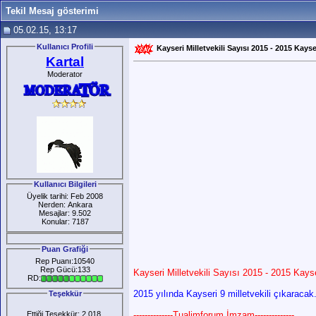
Tekil Mesaj gösterimi
05.02.15, 13:17
Kullanıcı Profili
Kayseri Milletvekili Sayısı 2015 - 2015 Kayser
Kartal
Moderator
Kullanıcı Bilgileri
Üyelik tarihi: Feb 2008
Nerden: Ankara
Mesajlar: 9.502
Konular: 7187
Puan Grafiği
Rep Puanı:10540
Rep Gücü:133
Kayseri Milletvekili Sayısı 2015 - 2015 Kayse
RD:
2015 yılında Kayseri 9 milletvekili çıkaracak
Teşekkür
Ettiği Teşekkür: 2.018
--------------Tualimforum İmzam--------------