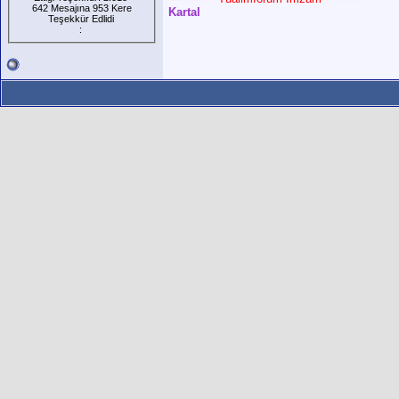
642 Mesajına 953 Kere
Kartal
Teşekkür Edlidi
: