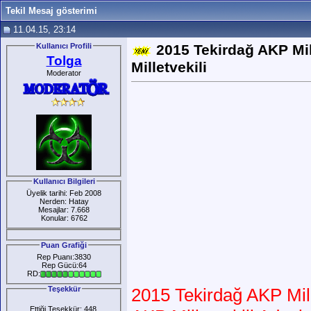
Tekil Mesaj gösterimi
11.04.15, 23:14
Kullanıcı Profili
2015 Tekirdağ AKP Mil
Tolga
Milletvekili
Moderator
Kullanıcı Bilgileri
Üyelik tarihi: Feb 2008
Nerden: Hatay
Mesajlar: 7.668
Konular: 6762
Puan Grafiği
Rep Puanı:3830
Rep Gücü:64
RD:
Teşekkür
2015 Tekirdağ AKP Mill
Ettiği Teşekkür: 448