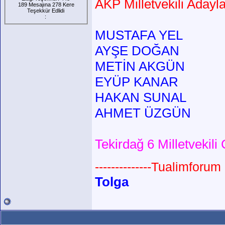
AKP Milletvekili Adayla
189 Mesajına 278 Kere
Teşekkür Edlidi
:
MUSTAFA YEL
AYŞE DOĞAN
METİN AKGÜN
EYÜP KANAR
HAKAN SUNAL
AHMET ÜZGÜN
Tekirdağ 6 Milletvekili
--------------Tualimforum 
Tolga