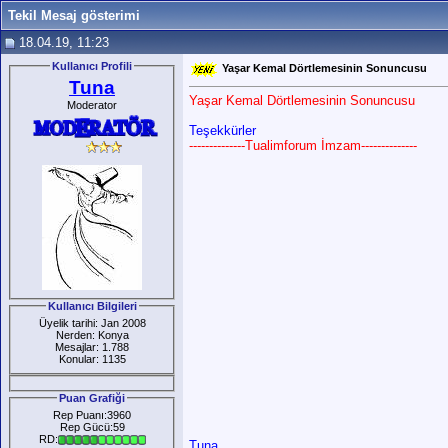
Tekil Mesaj gösterimi
18.04.19, 11:23
Kullanıcı Profili
Yaşar Kemal Dörtlemesinin Sonuncusu
Tuna
Yaşar Kemal Dörtlemesinin Sonuncusu
Moderator
Teşekkürler
--------------Tualimforum İmzam--------------
Kullanıcı Bilgileri
Üyelik tarihi: Jan 2008
Nerden: Konya
Mesajlar: 1.788
Konular: 1135
Puan Grafiği
Rep Puanı:3960
Rep Gücü:59
RD:
Tuna