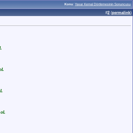
Konu
:
Yaşar Kemal Dörtlemesinin Sonuncusu
#
2
(
permalink
)
.
l.
l.
ol.