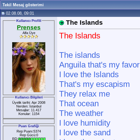
Tekil Mesaj gösterimi
02.08.08, 09:01
Kullanıcı Profili
The Islands
Prenses
Alfa Üye
The Islands
The islands
Anguila that's my favor
I love the Islands
That's my escapism
They relax me
Kullanıcı Bilgileri
That ocean
Üyelik tarihi: Apr 2008
Nerden: İstanbul
Mesajlar: 11.417
The weather
Konular: 1154
I love humidity
Puan Grafiği
I love the sand
Rep Puanı:5374
Rep Gücü:0
RD: