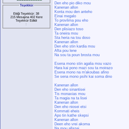
Den eho pio diko mou
Teşekkür
Kanenan allon
Konta mou den anteho
Ettiği Teşekkür: 38
Einai megalo
215 Mesajına 402 Kere
To provlima pou eho
Teşekkür Edlidi
:
Kanenan allon
Den plisiazo toso
Ta oneira mou
Sta heria na tou doso
Kanenan allon
Den eho stin kardia mou
Afta pou lene
Na sou ta poun brosta mou
Esena mono stin agalia mou vazo
Hara kai pono mazi sou ta moirazo
Esena mono na m'akoubas afino
Se sena mono psihi kai soma dino
Kanenan allon
Den eho sinantisei
Tis monaxias mou
Ta magia na ta lisei
Kanenan allon
Den eho niosei etsi
Kommati eheis
Apo tin kathe skepsi
Kanenan allon
Deen eho vrei akoma
Na mou allazei