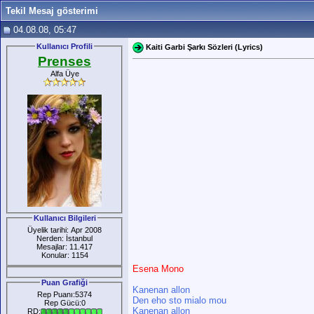
Tekil Mesaj gösterimi
04.08.08, 05:47
Kullanıcı Profili
Kaiti Garbi Şarkı Sözleri (Lyrics)
Prenses
Alfa Üye
Kullanıcı Bilgileri
Üyelik tarihi: Apr 2008
Nerden: İstanbul
Mesajlar: 11.417
Konular: 1154
Esena Mono
Puan Grafiği
Kanenan allon
Rep Puanı:5374
Den eho sto mialo mou
Rep Gücü:0
Kanenan allon
RD: