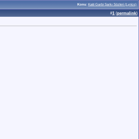
Konu
:
Kaiti Garbi Şarkı Sözleri (Lyrics)
#
1
(
permalink
)