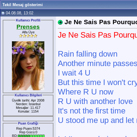
Tekil Mesaj gösterimi
04.08.08, 13:02
Kullanıcı Profili
Je Ne Sais Pas Pourqu
Prenses
Alfa Üye
Je Ne Sais Pas Pourq
Rain falling down
Another minute passes
I wait 4 U
But this time I won't cr
Where R U now
Kullanıcı Bilgileri
R U with another love
Üyelik tarihi: Apr 2008
Nerden: İstanbul
Mesajlar: 11.417
It's not the first time
Konular: 1154
U stood me up and le
Puan Grafiği
Rep Puanı:5374
Rep Gücü:0
RD: