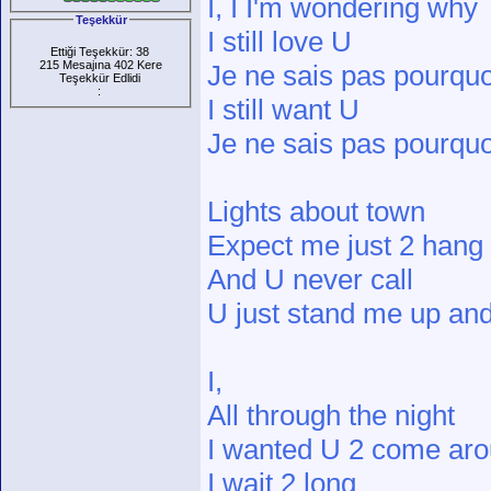
I, I I'm wondering why
Teşekkür
I still love U
Ettiği Teşekkür: 38
215 Mesajına 402 Kere
Je ne sais pas pourquo
Teşekkür Edlidi
:
I still want U
Je ne sais pas pourquo
Lights about town
Expect me just 2 hang
And U never call
U just stand me up an
I,
All through the night
I wanted U 2 come ar
I wait 2 long