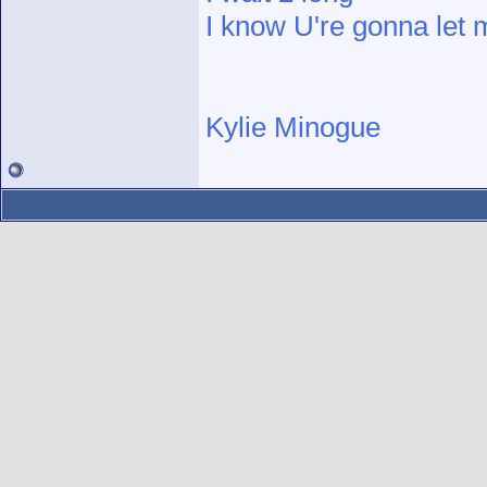
I know U're gonna let 
Kylie Minogue