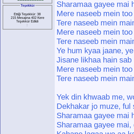
Sharamaa gayee mai ha
Teşekkür
Mere naseeb mein too
Ettiği Teşekkür: 38
215 Mesajına 402 Kere
Tere naseeb mein mai
Teşekkür Edlidi
:
Mere naseeb mein too
Tere naseeb mein mai
Ye hum kyaa jaane, y
Jisane likhaa hain sa
Mere naseeb mein too
Tere naseeb mein mai
Yek din khwaab me, w
Dekhakar jo muze, ful 
Sharamaa gayee mai ha
Sharamaa gayee mai, 