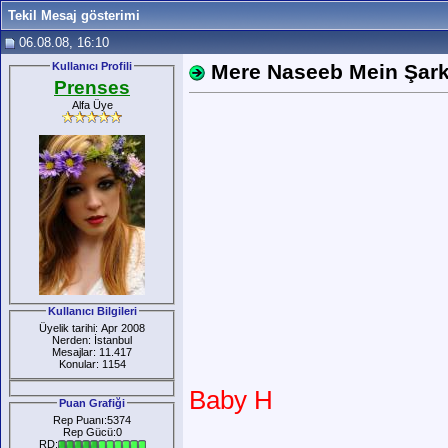
Tekil Mesaj gösterimi
06.08.08, 16:10
Kullanıcı Profili
Mere Naseeb Mein Şarkı 
Prenses
Alfa Üye
Kullanıcı Bilgileri
Üyelik tarihi: Apr 2008
Nerden: İstanbul
Mesajlar: 11.417
Konular: 1154
Baby H
Puan Grafiği
Rep Puanı:5374
Rep Gücü:0
RD: