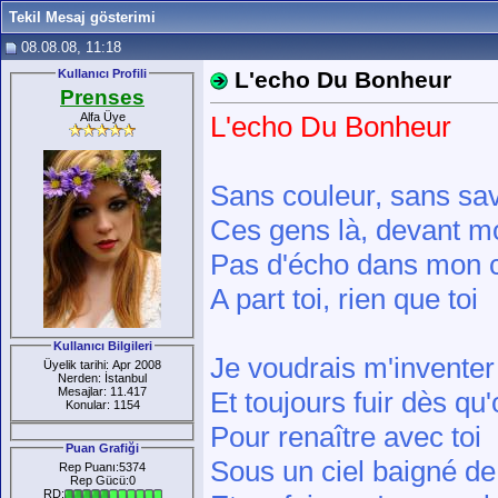
Tekil Mesaj gösterimi
08.08.08, 11:18
Kullanıcı Profili
L'echo Du Bonheur
Prenses
Alfa Üye
L'echo Du Bonheur
Sans couleur, sans sa
Ces gens là, devant m
Pas d'écho dans mon 
A part toi, rien que toi
Kullanıcı Bilgileri
Je voudrais m'inventer
Üyelik tarihi: Apr 2008
Nerden: İstanbul
Mesajlar: 11.417
Et toujours fuir dès qu
Konular: 1154
Pour renaître avec toi
Puan Grafiği
Sous un ciel baigné de
Rep Puanı:5374
Rep Gücü:0
RD: