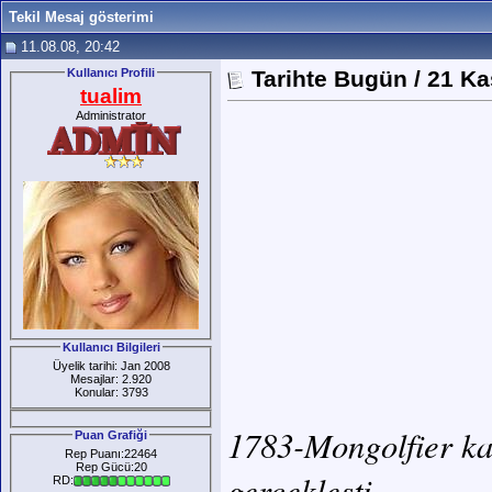
Tekil Mesaj gösterimi
11.08.08, 20:42
Kullanıcı Profili
Tarihte Bugün / 21 K
tualim
Administrator
Kullanıcı Bilgileri
Üyelik tarihi: Jan 2008
Mesajlar: 2.920
Konular: 3793
1783-Mongolfier kar
Puan Grafiği
Rep Puanı:22464
Rep Gücü:20
gerçekleşti.
RD: