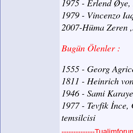
1975 - Erlend Øye,
1979 - Vincenzo Iaq
2007-Hüma Zeren ,si
Bugün Ölenler :
1555 - Georg Agrico
1811 - Heinrich von
1946 - Sami Karayel
1977 - Tevfik İnce,
temsilcisi
--------------Tualimforu