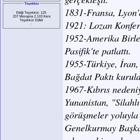
Teşekkür
1831-Fransa, Lyon'
Ettiği Teşekkür: 125
207 Mesajına 2.103 Kere
Teşekkür Edlidi
1921: Lozan Konfera
:
1952-Amerika Birleş
Pasifik'te patlattı.
1955-Türkiye, İran, 
Bağdat Paktı kurul
1967-Kıbrıs nedeniy
Yunanistan, "Silahl
görüşmeler yoluyla 
Genelkurmay Başkan