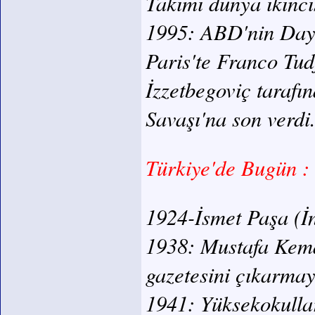
Takımı dünya ikinci
1995: ABD'nin Dayto
Paris'te Franco Tu
İzzetbegoviç taraf
Savaşı'na son verdi
Türkiye'de Bugün :
1924-İsmet Paşa (İnö
1938: Mustafa Kemal
gazetesini çıkarmay
1941: Yüksekokullar