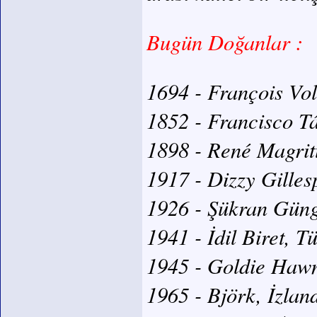
Bugün Doğanlar :
1694 - François Volt
1852 - Francisco Tár
1898 - René Magritt
1917 - Dizzy Gilles
1926 - Şükran Güng
1941 - İdil Biret, T
1945 - Goldie Haw
1965 - Björk, İzland