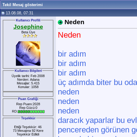
Tekil Mesaj gösterimi
13.08.08, 07:31
Kullanıcı Profili
Neden
Josephine
Beta Üye
Neden
bir adım
bir adım
bir adım
Kullanıcı Bilgileri
Üyelik tarihi: Feb 2008
Nerden: Adana
üç adımda biter bu od
Mesajlar: 5.415
Konular: 1058
neden
neden
Puan Grafiği
Rep Puanı:2028
Rep Gücü:0
neden
RD:
daracık yaparlar bu evl
Teşekkür
Ettiği Teşekkür: 46
pencereden görünen g
73 Mesajına 92 Kere
Teşekkür Edlidi