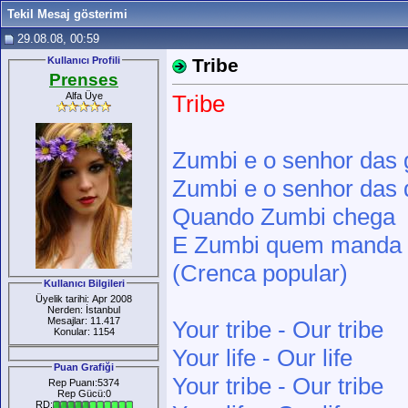
Tekil Mesaj gösterimi
29.08.08, 00:59
Kullanıcı Profili
Tribe
Prenses
Alfa Üye
Tribe
Zumbi e o senhor das 
Zumbi e o senhor das
Quando Zumbi chega
E Zumbi quem manda
(Crenca popular)
Kullanıcı Bilgileri
Üyelik tarihi: Apr 2008
Nerden: İstanbul
Mesajlar: 11.417
Your tribe - Our tribe
Konular: 1154
Your life - Our life
Puan Grafiği
Your tribe - Our tribe
Rep Puanı:5374
Rep Gücü:0
RD: