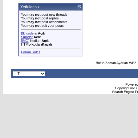
Yetkileriniz
You
may not
post new threads
You
may not
post replies
You
may not
post attachments
You
may not
edit your posts
BB code
is
Açık
Smileler
Açık
[IMG]
Kodları
Açık
HTML-Kodları
Kapalı
Forum Rules
Bütün Zaman Ayarları WEZ +
Powered 
Copyright ©2000
Search Engine F