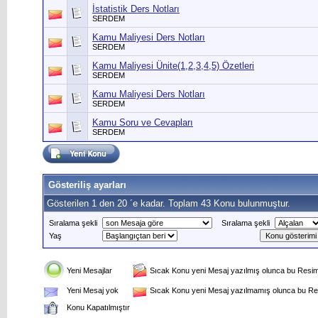
İstatistik Ders Notları
SERDEM
Kamu Maliyesi Ders Notları
SERDEM
Kamu Maliyesi Ünite(1,2,3,4,5) Özetleri
SERDEM
Kamu Maliyesi Ders Notları
SERDEM
Kamu Soru ve Cevapları
SERDEM
Gösteriliş ayarları
Gösterilen 1 den 20 ´e kadar. Toplam 43 Konu bulunmuştur.
Sıralama şekli
Sıralama şekli
Yaş
Yeni Mesajlar
Sıcak Konu yeni Mesaj yazılmış olunca bu Resim 
Yeni Mesaj yok
Sıcak Konu yeni Mesaj yazılmamış olunca bu Res
Konu Kapatılmıştır