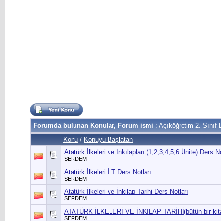
Forumda bulunan Konular, Forum ismi
: Açıköğretim 2. Sınıf 
Konu
/
Konuyu Başlatan
Atatürk İlkeleri ve Inkılapları (1,2,3,4,5,6 Ünite) Ders No
SERDEM
Atatürk İlkeleri İ.T Ders Notları
SERDEM
Atatürk İlkeleri ve İnkilap Tarihi Ders Notları
SERDEM
ATATÜRK İLKELERİ VE İNKILAP TARİHİ(bütün bir kita
SERDEM