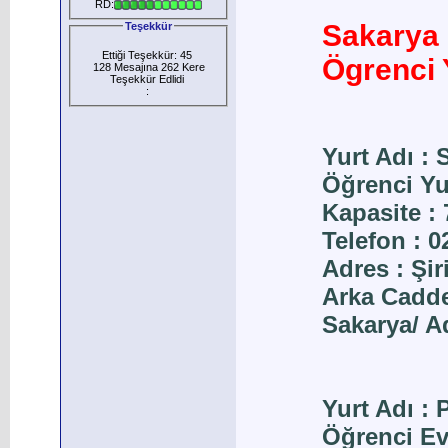
RD:
Sakarya K
Teşekkür
Ettiği Teşekkür: 45
Ögrenci Y
128 Mesajına 262 Kere
Teşekkür Edlidi
:
Yurt Adı :
Öğrenci Yur
Kapasite : 
Telefon : 
Adres : Şi
Arka Cadde
Sakarya/ A
Yurt Adı :
Öğrenci Ev