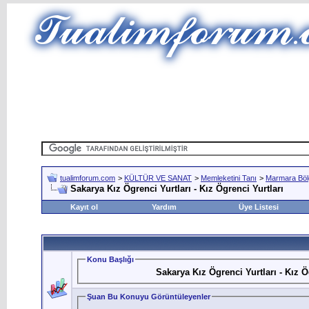
tualimforum.com
>
KÜLTÜR VE SANAT
>
Memleketini Tanı
>
Marmara Böl
Sakarya Kız Ögrenci Yurtları - Kız Ögrenci Yurtları
Kayıt ol
Yardım
Üye Listesi
Konu Başlığı
Sakarya Kız Ögrenci Yurtları - Kız Ö
Şuan Bu Konuyu Görüntüleyenler