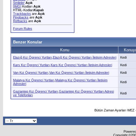
Smileler
Açık
[IMG]
Kodları
Açık
HTML-Kodları
Kapalı
Trackbacks
are
Açık
Pingbacks
are
Açık
Refbacks
are
Açık
Forum Rules
Benzer Konular
Konu
Konuyu
Elazığ Kız Ögrenci Yurtları,Elazığ Kız Ögrenci Yurtları İletişim Adresleri
Kedi
Kars Kız Ögrenci Yurtları,Kars Kız Ögrenci Yurtları İletişim Adresleri
Kedi
Van Kız Ögrenci Yurtları,Van Kız Ögrenci Yurtları İletişim Adresleri
Kedi
Malatya Kız Ögrenci Yurtları,Malatya Kız Ögrenci Yurtları İletişim
Kedi
Adresleri
Gaziantep Kız Ögrenci Yurtları,Gaziantep Kız Ögrenci Yurtları Adresi
Kedi
ve Telefonları
Bütün Zaman Ayarları WEZ +
Powered 
Copyright ©2000