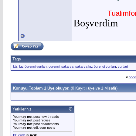
--------------Tualimf
Bo
ş
verdim
Tags
kiz
,
kız ögrenci yurtları
,
ogrenci
,
sakarya
,
sakarya kız ögrenci yurtları
,
yurtlari
«
önce
Konuyu Toplam 1 Üye okuyor.
(0 Kayıtlı üye ve 1 Misafir)
Yetkileriniz
You
may not
post new threads
You
may not
post replies
You
may not
post attachments
You
may not
edit your posts
BB code
is
Açık