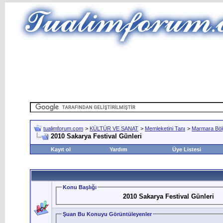
tualimforum.com
>
KÜLTÜR VE SANAT
>
Memleketini Tanı
>
Marmara Böl
2010 Sakarya Festival Günleri
Kayıt ol
Yardım
Üye Listesi
Konu Başlığı
2010 Sakarya Festival Günleri
Şuan Bu Konuyu Görüntüleyenler