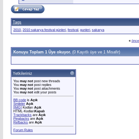
Tags
2010
,
2010 sakarya festival günleri
,
festival
,
gunleri
,
sakarya
«
önce
Konuyu Toplam 1 Üye okuyor.
(0 Kayıtlı üye ve 1 Misafir)
Yetkileriniz
You
may not
post new threads
You
may not
post replies
You
may not
post attachments
You
may not
edit your posts
BB code
is
Açık
Smileler
Açık
[IMG]
Kodları
Açık
HTML-Kodları
Kapalı
Trackbacks
are
Açık
Pingbacks
are
Açık
Refbacks
are
Açık
Forum Rules