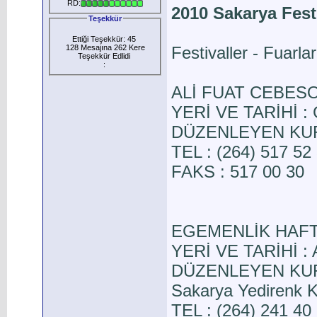
RD:
2010 Sakarya Fest
Teşekkür
Ettiği Teşekkür: 45
128 Mesajına 262 Kere
Festivaller - Fuarlar
Teşekkür Edlidi
:
ALİ FUAT CEBES
YERİ VE TARİHİ : 
DÜZENLEYEN KURU
TEL : (264) 517 52
FAKS : 517 00 30
EGEMENLİK HAFT
YERİ VE TARİHİ : A
DÜZENLEYEN KURUL
Sakarya Yedirenk K
TEL : (264) 241 40