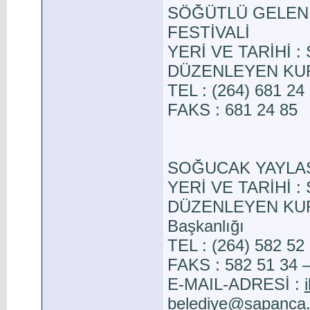
SÖĞÜTLÜ GELENE
FESTİVALİ
YERİ VE TARİHİ : 
DÜZENLEYEN KURUL
TEL : (264) 681 24
FAKS : 681 24 85
SOĞUCAK YAYLAS
YERİ VE TARİHİ :
DÜZENLEYEN KURUL
Başkanlığı
TEL : (264) 582 52
FAKS : 582 51 34 –
E-MAIL-ADRESİ :
belediye@sapanca.b