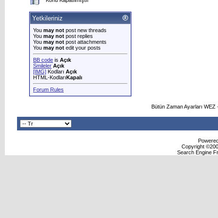
Konu Kapatılmıştır
Yetkileriniz
You
may not
post new threads
You
may not
post replies
You
may not
post attachments
You
may not
edit your posts
BB code
is
Açık
Smileler
Açık
[IMG]
Kodları
Açık
HTML-Kodları
Kapalı
Forum Rules
Bütün Zaman Ayarları WEZ +
Powered 
Copyright ©2000
Search Engine F