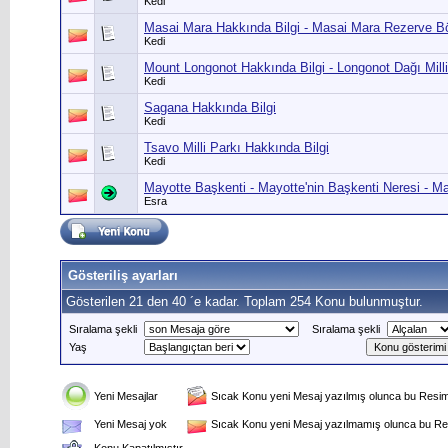
Kedi
Masai Mara Hakkında Bilgi - Masai Mara Rezerve Bö
Kedi
Mount Longonot Hakkında Bilgi - Longonot Dağı Milli
Kedi
Sagana Hakkında Bilgi
Kedi
Tsavo Milli Parkı Hakkında Bilgi
Kedi
Mayotte Başkenti - Mayotte'nin Başkenti Neresi - Ma
Esra
Gösteriliş ayarları
Gösterilen 21 den 40 ´e kadar. Toplam 254 Konu bulunmuştur.
Sıralama şekli
Sıralama şekli
Yaş
Yeni Mesajlar
Sıcak Konu yeni Mesaj yazılmış olunca bu Resim 
Yeni Mesaj yok
Sıcak Konu yeni Mesaj yazılmamış olunca bu Res