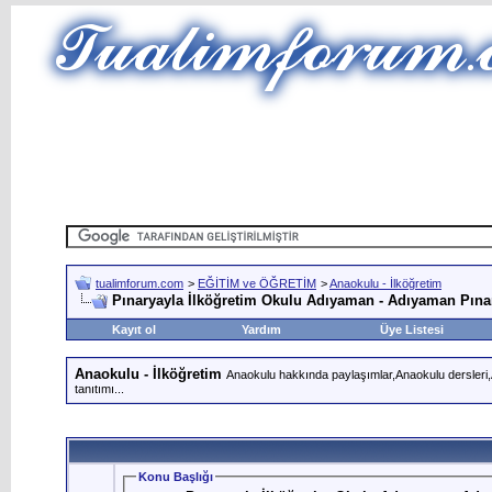
tualimforum.com
>
EĞİTİM ve ÖĞRETİM
>
Anaokulu - İlköğretim
Pınaryayla İlköğretim Okulu Adıyaman - Adıyaman Pına
Kayıt ol
Yardım
Üye Listesi
Anaokulu - İlköğretim
Anaokulu hakkında paylaşımlar,Anaokulu dersleri,An
tanıtımı...
Konu Başlığı