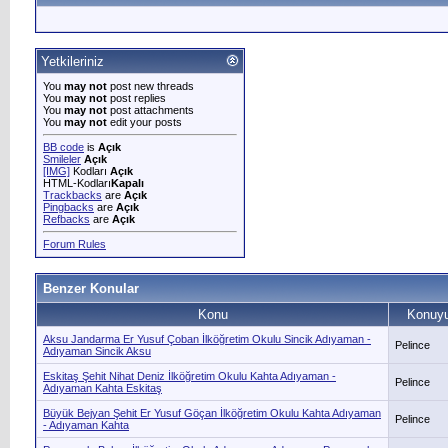
Yetkileriniz
You
may not
post new threads
You
may not
post replies
You
may not
post attachments
You
may not
edit your posts
BB code
is
Açık
Smileler
Açık
[IMG]
Kodları
Açık
HTML-Kodları
Kapalı
Trackbacks
are
Açık
Pingbacks
are
Açık
Refbacks
are
Açık
Forum Rules
Benzer Konular
Konu
Konuyu
Aksu Jandarma Er Yusuf Çoban İlköğretim Okulu Sincik Adıyaman -
Pelince
Adıyaman Sincik Aksu
Eskitaş Şehit Nihat Deniz İlköğretim Okulu Kahta Adıyaman -
Pelince
Adıyaman Kahta Eskitaş
Büyük Bejyan Şehit Er Yusuf Göçan İlköğretim Okulu Kahta Adıyaman
Pelince
- Adıyaman Kahta