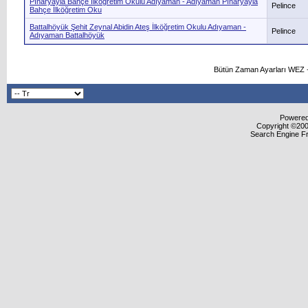
Pınaryayla Bahçe İlköğretim Okulu Adıyaman - Adıyaman Pınaryayla
Pelince
Bahçe İlköğretim Oku
Battalhöyük Şehit Zeynal Abidin Ateş İlköğretim Okulu Adıyaman -
Pelince
Adıyaman Battalhöyük
Bütün Zaman Ayarları WEZ +
Powered 
Copyright ©2000
Search Engine F