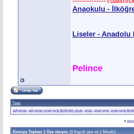
--------------Tualimf
Anaokulu - İlköğr
Liseler - Anadolu L
Pelince
Tags
adiyaman
,
adıyaman pınaryayla ilköğretim okulu
,
okulu
,
pinaryayla
,
pınaryayla ilköğ
«
önce
Konuyu Toplam 1 Üye okuyor.
(0 Kayıtlı üye ve 1 Misafir)