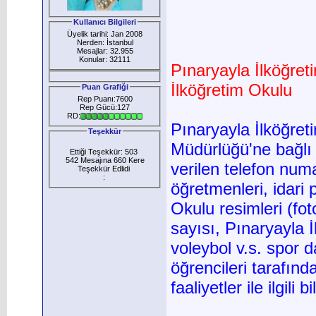
Kullanıcı Bilgileri
Üyelik tarihi: Jan 2008
Nerden: İstanbul
Mesajlar: 32.955
Konular: 32111
Pınaryayla İlköğre
İlköğretim Okulu
Puan Grafiği
Rep Puanı:7600
Rep Gücü:127
RD:
Pınaryayla İlköğret
Teşekkür
Müdürlüğü'ne bağlı
Ettiği Teşekkür: 503
542 Mesajına 660 Kere
verilen telefon num
Teşekkür Edlidi
:
öğretmenleri, idari 
Okulu resimleri (fot
sayısı, Pınaryayla İ
voleybol v.s. spor d
öğrencileri tarafınd
faaliyetler ile ilgili b