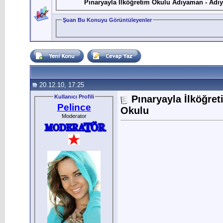
Pınaryayla İlköğretim Okulu Adıyaman - Adı
Şuan Bu Konuyu Görüntüleyenler
20.12.10, 17:25
Kullanıcı Profili
Pınaryayla İlköğre
Pelince
Okulu
Moderator