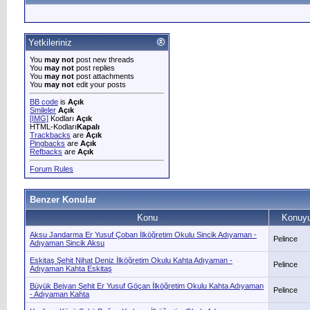
Yetkileriniz
You
may not
post new threads
You
may not
post replies
You
may not
post attachments
You
may not
edit your posts
BB code
is
Açık
Smileler
Açık
[IMG]
Kodları
Açık
HTML-Kodları
Kapalı
Trackbacks
are
Açık
Pingbacks
are
Açık
Refbacks
are
Açık
Forum Rules
Benzer Konular
Konu
Konuyu
Aksu Jandarma Er Yusuf Çoban İlköğretim Okulu Sincik Adıyaman -
Pelince
Adıyaman Sincik Aksu
Eskitaş Şehit Nihat Deniz İlköğretim Okulu Kahta Adıyaman -
Pelince
Adıyaman Kahta Eskitaş
Büyük Bejyan Şehit Er Yusuf Göçan İlköğretim Okulu Kahta Adıyaman
Pelince
- Adıyaman Kahta