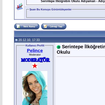
Serintepe İlköğretim Okulu Adıyaman - Adı
Şuan Bu Konuyu Görüntüleyenler
20.12.10, 17:33
Kullanıcı Profili
Serintepe İlköğret
Pelince
Okulu
Moderator