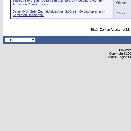
Yeşilova Köyü Şehit Doğan Yarlıgaş İlköğretim Okulu Adıyaman -
Pelince
Adıyaman Yeşilova Köyü
Battalhöyük Şehit Zeynal Abidin Ateş İlköğretim Okulu Adıyaman -
Pelince
Adıyaman Battalhöyük
Bütün Zaman Ayarları WEZ +
Powered 
Copyright ©2000
Search Engine F