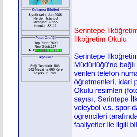
Kullanıcı Bilgileri
Üyelik tarihi: Jan 2008
Nerden: İstanbul
Mesajlar: 32.955
Konular: 32111
Serintepe İlköğret
İlköğretim Okulu
Puan Grafiği
Rep Puanı:7600
Rep Gücü:127
RD:
Serintepe İlköğreti
Teşekkür
Müdürlüğü'ne bağlı
Ettiği Teşekkür: 503
542 Mesajına 660 Kere
verilen telefon num
Teşekkür Edlidi
:
öğretmenleri, idari 
Okulu resimleri (fot
sayısı, Serintepe İl
voleybol v.s. spor d
öğrencileri tarafınd
faaliyetler ile ilgili b