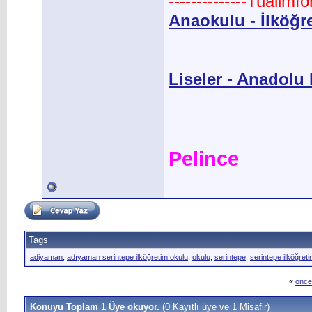
--------------Tualimf
Anaokulu - İlköğr
Liseler - Anadolu L
Pelince
Tags
adiyaman
,
adıyaman serintepe ilköğretim okulu
,
okulu
,
serintepe
,
serintepe ilköğret
«
önce
Konuyu Toplam 1 Üye okuyor.
(0 Kayıtlı üye ve 1 Misafir)