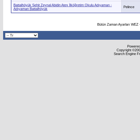
Battalhöyük Şehit Zeynal Abidin Ateş İlköğretim Okulu Adıyaman -
Pelince
Adıyaman Battalhöyük
Bütün Zaman Ayarları WEZ +
Powered 
Copyright ©2000
Search Engine F