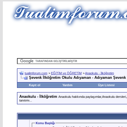
tualimforum.com
>
EĞİTİM ve ÖĞRETİM
>
Anaokulu - İlköğretim
Şevenk İlköğretim Okulu Adıyaman - Adıyaman Şevenk 
Kayıt ol
Yardım
Üye Listesi
Anaokulu - İlköğretim
Anaokulu hakkında paylaşımlar,Anaokulu dersleri,An
tanıtımı...
Konu Başlığı