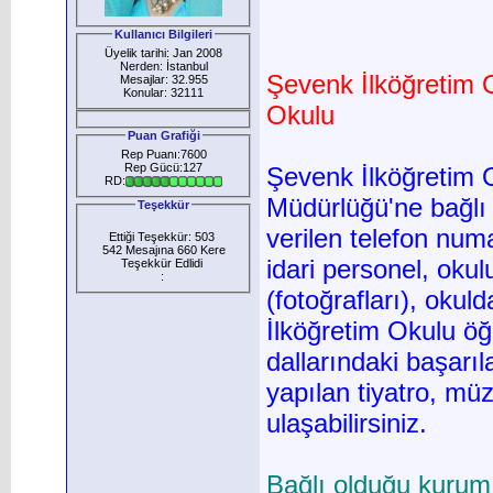
Kullanıcı Bilgileri
Üyelik tarihi: Jan 2008
Nerden: İstanbul
Şevenk İlköğretim 
Mesajlar: 32.955
Konular: 32111
Okulu
Puan Grafiği
Rep Puanı:7600
Rep Gücü:127
Şevenk İlköğretim 
RD:
Müdürlüğü'ne bağlı
Teşekkür
verilen telefon num
Ettiği Teşekkür: 503
542 Mesajına 660 Kere
idari personel, oku
Teşekkür Edlidi
:
(fotoğrafları), oku
İlköğretim Okulu öğr
dallarındaki başarıl
yapılan tiyatro, müzik
ulaşabilirsiniz.
Bağlı olduğu kurum