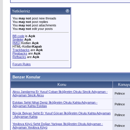
Yetkileriniz
You
may not
post new threads
You
may not
post replies
You
may not
post attachments
You
may not
edit your posts
BB code
is
Açık
Smileler
Açık
[IMG]
Kodları
Açık
HTML-Kodları
Kapalı
Trackbacks
are
Açık
Pingbacks
are
Açık
Refbacks
are
Açık
Forum Rules
Benzer Konular
Konu
Konuyu
Aksu Jandarma Er Yusuf Çoban İlköğretim Okulu Sincik Adıyaman -
Pelince
Adıyaman Sincik Aksu
Eskitaş Şehit Nihat Deniz İlköğretim Okulu Kahta Adıyaman -
Pelince
Adıyaman Kahta Eskitaş
Büyük Bejyan Şehit Er Yusuf Göçan İlköğretim Okulu Kahta Adıyaman
Pelince
- Adıyaman Kahta
Yeşilova Köyü Şehit Doğan Yarlıgaş İlköğretim Okulu Adıyaman -
Pelince
Adıyaman Yeşilova Köyü