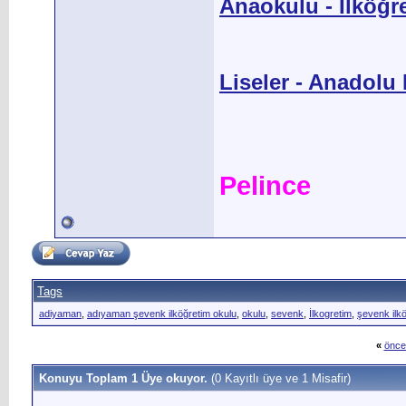
Anaokulu - İlköğr
Liseler - Anadolu L
Pelince
Tags
adiyaman
,
adıyaman şevenk ilköğretim okulu
,
okulu
,
sevenk
,
İlkogretim
,
şevenk ilk
«
önce
Konuyu Toplam 1 Üye okuyor.
(0 Kayıtlı üye ve 1 Misafir)