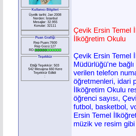
Kullanıcı Bilgileri
Üyelik tarihi: Jan 2008
Nerden: İstanbul
Mesajlar: 32.955
Konular: 32111
Çevik Ersin Temel İl
İlköğretim Okulu
Puan Grafiği
Rep Puanı:7600
Rep Gücü:127
RD:
Çevik Ersin Temel İl
Teşekkür
Müdürlüğü'ne bağlı
Ettiği Teşekkür: 503
542 Mesajına 660 Kere
verilen telefon num
Teşekkür Edlidi
:
öğretmenleri, idari
İlköğretim Okulu res
öğrenci sayısı, Çev
futbol, basketbol, v
Ersin Temel İlköğret
müzik ve resim gibi kü