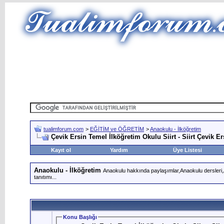
tualimforum.com
>
EĞİTİM ve ÖĞRETİM
>
Anaokulu - İlköğretim
Çevik Ersin Temel İlköğretim Okulu Siirt - Siirt Çevik E
Kayıt ol
Yardım
Üye Listesi
Anaokulu - İlköğretim
Anaokulu hakkında paylaşımlar,Anaokulu dersleri,An
tanıtımı...
Konu Başlığı