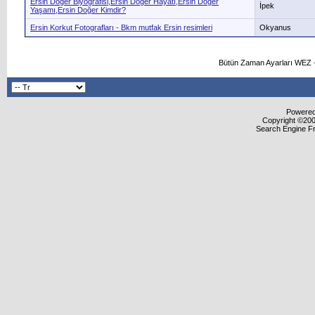
Ersin Doğer Biyografisi,Ersin Doğer Hayatı,Ersin Doğer
İpek
Yaşamı,Ersin Doğer Kimdir?
Ersin Korkut Fotografları - Bkm mutfak Ersin resimleri
Okyanus
Bütün Zaman Ayarları WEZ +
Powered 
Copyright ©2000
Search Engine F