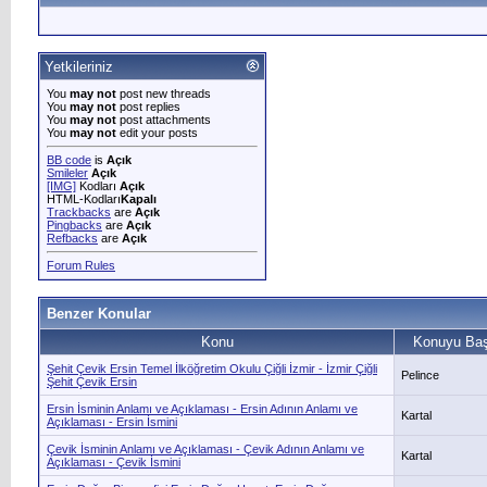
Yetkileriniz
You
may not
post new threads
You
may not
post replies
You
may not
post attachments
You
may not
edit your posts
BB code
is
Açık
Smileler
Açık
[IMG]
Kodları
Açık
HTML-Kodları
Kapalı
Trackbacks
are
Açık
Pingbacks
are
Açık
Refbacks
are
Açık
Forum Rules
Benzer Konular
Konu
Konuyu Baş
Şehit Çevik Ersin Temel İlköğretim Okulu Çiğli İzmir - İzmir Çiğli
Pelince
Şehit Çevik Ersin
Ersin İsminin Anlamı ve Açıklaması - Ersin Adının Anlamı ve
Kartal
Açıklaması - Ersin İsmini
Çevik İsminin Anlamı ve Açıklaması - Çevik Adının Anlamı ve
Kartal
Açıklaması - Çevik İsmini