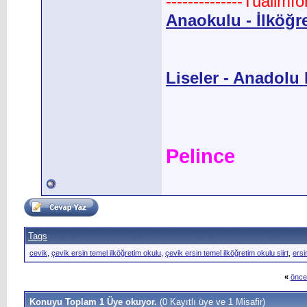
--------------Tualimf
Anaokulu - İlköğr
Liseler - Anadolu L
Pelince
Tags
cevik
,
çevik ersin temel ilköğretim okulu
,
çevik ersin temel ilköğretim okulu siirt
,
ersi
«
önce
Konuyu Toplam 1 Üye okuyor.
(0 Kayıtlı üye ve 1 Misafir)