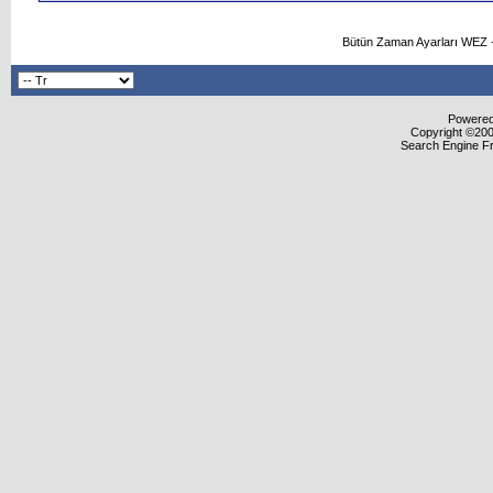
Bütün Zaman Ayarları WEZ +
Powered 
Copyright ©2000
Search Engine F