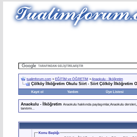
tualimforum.com
>
EĞİTİM ve ÖĞRETİM
>
Anaokulu - İlköğretim
Çölköy İlköğretim Okulu Siirt - Siirt Çölköy İlköğretim 
Kayıt ol
Yardım
Üye Listesi
Anaokulu - İlköğretim
Anaokulu hakkında paylaşımlar,Anaokulu dersleri,An
tanıtımı...
Konu Başlığı