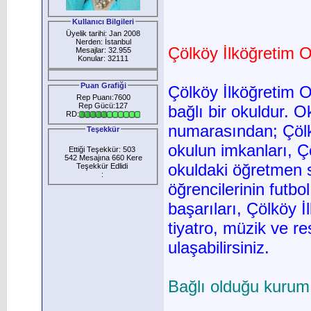
Kullanıcı Bilgileri
Üyelik tarihi: Jan 2008
Nerden: İstanbul
Çölköy İlköğretim Ok
Mesajlar: 32.955
Konular: 32111
Puan Grafiği
Çölköy İlköğretim O
Rep Puanı:7600
Rep Gücü:127
bağlı bir okuldur. 
RD:
numarasından; Çölkö
Teşekkür
okulun imkanları, Çö
Ettiği Teşekkür: 503
542 Mesajına 660 Kere
okuldaki öğretmen s
Teşekkür Edlidi
:
öğrencilerinin futbo
başarıları, Çölköy İ
tiyatro, müzik ve r
ulaşabilirsiniz.
Bağlı olduğu kurum