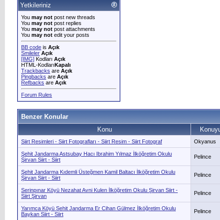
Yetkileriniz
You
may not
post new threads
You
may not
post replies
You
may not
post attachments
You
may not
edit your posts
BB code
is
Açık
Smileler
Açık
[IMG]
Kodları
Açık
HTML-Kodları
Kapalı
Trackbacks
are
Açık
Pingbacks
are
Açık
Refbacks
are
Açık
Forum Rules
Benzer Konular
Konu
Konuyu
Siirt Resimleri - Siirt Fotografları - Siirt Resim - Siirt Fotograf
Okyanus
Şehit Jandarma Astsubay Hacı Ibrahim Yılmaz İlköğretim Okulu
Pelince
Şirvan Siirt - Siirt
Şehit Jandarma Kıdemli Üsteğmen Kamil Baltacı İlköğretim Okulu
Pelince
Şirvan Siirt - Siirt
Serinpınar Köyü Nezahat Avni Kulen İlköğretim Okulu Şirvan Siirt -
Pelince
Siirt Şirvan
Yarımca Köyü Şehit Jandarma Er Cihan Gülmez İlköğretim Okulu
Pelince
Baykan Siirt - Siirt