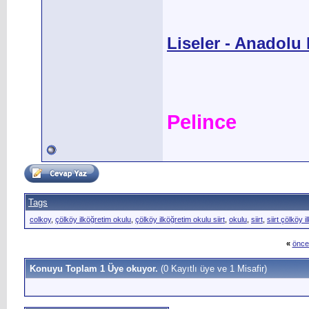
Liseler - Anadolu L
Pelince
Tags
colkoy
,
çölköy ilköğretim okulu
,
çölköy ilköğretim okulu siirt
,
okulu
,
siirt
,
siirt çölköy 
«
önce
Konuyu Toplam 1 Üye okuyor.
(0 Kayıtlı üye ve 1 Misafir)