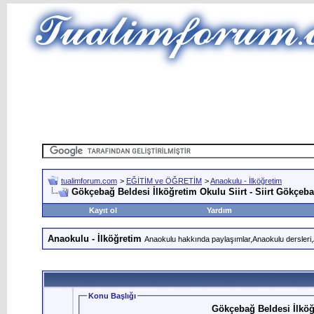
tualimforum.com
>
EĞİTİM ve ÖĞRETİM
>
Anaokulu - İlköğretim
Gökçebağ Beldesi İlköğretim Okulu Siirt - Siirt Gökçeb
Kayıt ol
Yardım
Anaokulu - İlköğretim
Anaokulu hakkında paylaşımlar,Anaokulu dersleri,Ana
Konu Başlığı
Gökçebağ Beldesi İlköğr