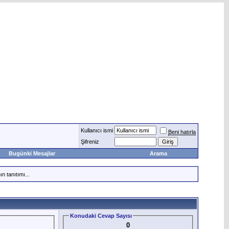
Kullanıcı ismi
Beni hatırla
Şifreniz
Bugünki Mesajlar
Arama
n tanıtımı...
Konudaki Cevap Sayısı
0