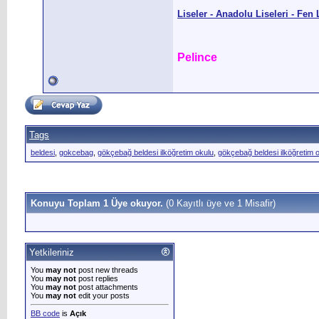
Liseler - Anadolu Liseleri - Fen 
Pelince
Tags
beldesi
,
gokcebag
,
gökçebağ beldesi ilköğretim okulu
,
gökçebağ beldesi ilköğretim ok
Konuyu Toplam 1 Üye okuyor.
(0 Kayıtlı üye ve 1 Misafir)
Yetkileriniz
You
may not
post new threads
You
may not
post replies
You
may not
post attachments
You
may not
edit your posts
BB code
is
Açık