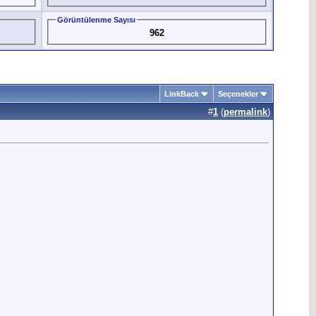
Görüntülenme Sayısı
962
LinkBack
Seçenekler
#
1
(
permalink
)