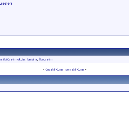
Liseleri
ina ilköğretim okulu
,
İbnisina
,
İlkogretim
«
önceki Konu
|
sonraki Konu
»