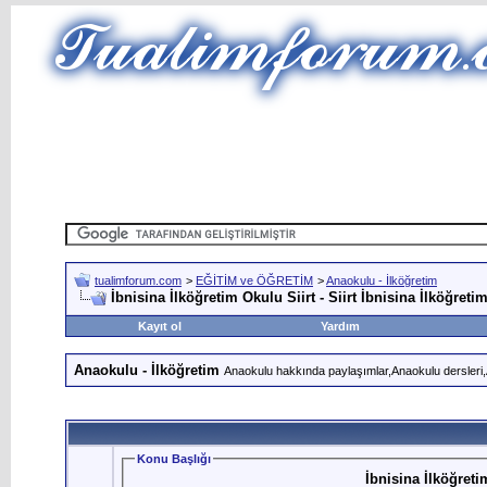
tualimforum.com
>
EĞİTİM ve ÖĞRETİM
>
Anaokulu - İlköğretim
İbnisina İlköğretim Okulu Siirt - Siirt İbnisina İlköğret
Kayıt ol
Yardım
Anaokulu - İlköğretim
Anaokulu hakkında paylaşımlar,Anaokulu dersleri,Ana
Konu Başlığı
İbnisina İlköğreti