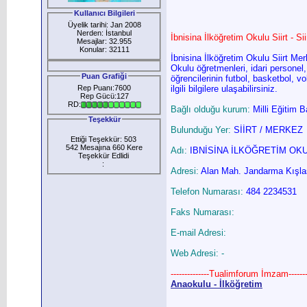
Kullanıcı Bilgileri
Üyelik tarihi: Jan 2008
Nerden: İstanbul
İbnisina İlköğretim Okulu Siirt - Si
Mesajlar: 32.955
Konular: 32111
İbnisina İlköğretim Okulu Siirt Me
Okulu öğretmenleri, idari personel,
Puan Grafiği
öğrencilerinin futbol, basketbol, vo
Rep Puanı:7600
ilgili bilgilere ulaşabilirsiniz.
Rep Gücü:127
RD:
Bağlı olduğu kurum:
Milli Eğitim B
Teşekkür
Bulunduğu Yer:
SİİRT / MERKEZ
Ettiği Teşekkür: 503
542 Mesajına 660 Kere
Adı:
IBNİSİNA İLKÖĞRETİM OK
Teşekkür Edlidi
:
Adresi:
Alan Mah. Jandarma Kışla
Telefon Numarası:
484 2234531
Faks Numarası:
E-mail Adresi:
Web Adresi: -
--------------Tualimforum İmzam--------
Anaokulu - İlköğretim