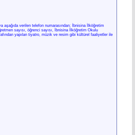
eya aşağıda verilen telefon numarasından; İbnisina İlköğretim
öğretmen sayısı, öğrenci sayısı, İbnisina İlköğretim Okulu
arafından yapılan tiyatro, müzik ve resim gibi
kültürel faaliyetler ile