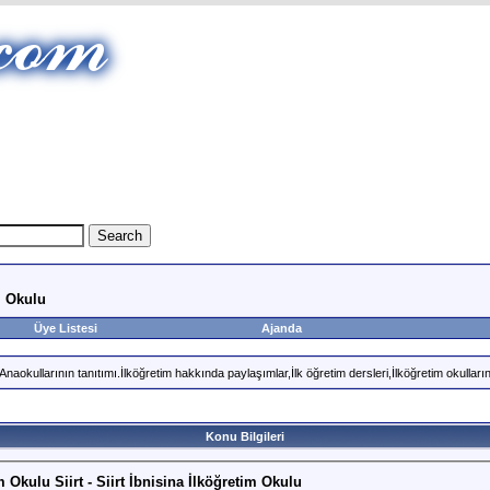
im Okulu
Üye Listesi
Ajanda
okullarının tanıtımı.İlköğretim hakkında paylaşımlar,İlk öğretim dersleri,İlköğretim okullarını
Konu Bilgileri
m Okulu Siirt - Siirt İbnisina İlköğretim Okulu