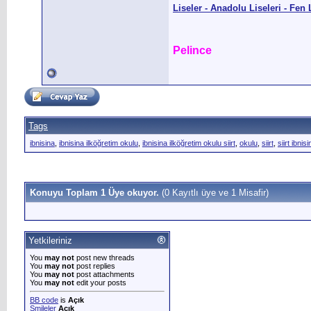
Liseler - Anadolu Liseleri - Fen 
Pelince
Tags
ibnisina
,
ibnisina ilköğretim okulu
,
ibnisina ilköğretim okulu siirt
,
okulu
,
siirt
,
siirt ibnis
Konuyu Toplam 1 Üye okuyor.
(0 Kayıtlı üye ve 1 Misafir)
Yetkileriniz
You
may not
post new threads
You
may not
post replies
You
may not
post attachments
You
may not
edit your posts
BB code
is
Açık
Smileler
Açık