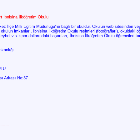
irt İbnisina İlköğretim Okulu
rkez İlçe Milli Eğitim Müdürlüğü'ne bağlı bir okuldur. Okulun web sitesinden v
 okulun imkanları, İbnisina İlköğretim Okulu resimleri (fotoğrafları), okuldaki 
leybol v.s. spor dallarındaki başarıları, İbnisina İlköğretim Okulu öğrencileri t
akanlığı
ULU
sı Arkası No:37
------