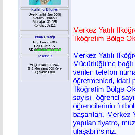
Kullanıcı Bilgileri
Üyelik tarihi: Jan 2008
Nerden: İstanbul
Mesajlar: 32.955
Konular: 32111
Merkez Yatılı İlköğr
İlköğretim Bölge O
Puan Grafiği
Rep Puanı:7600
Rep Gücü:127
RD:
Merkez Yatılı İlköğr
Teşekkür
Müdürlüğü'ne bağlı
Ettiği Teşekkür: 503
542 Mesajına 660 Kere
verilen telefon num
Teşekkür Edlidi
:
öğretmenleri, idari 
İlköğretim Bölge Oku
sayısı, öğrenci say
öğrencilerinin futbo
başarıları, Merkez Y
yapılan tiyatro, müzik
ulaşabilirsiniz.