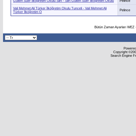
Gülten Süer İlköğretim Okulu Siirt - Siirt Gülten Süer İlköğretim Okulu
Pelince
Vali Mehmet Ali Türker İlköğretim Okulu Tunceli - Vali Mehmet Ali
Pelince
Türker İlköğretim O
Bütün Zaman Ayarları WEZ +
Powered 
Copyright ©2000
Search Engine F