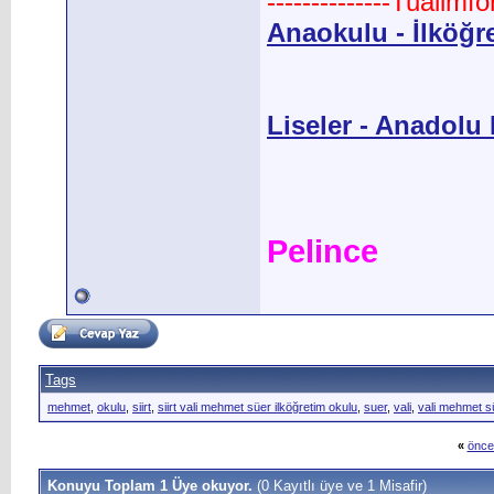
--------------Tualimf
Anaokulu - İlköğr
Liseler - Anadolu L
Pelince
Tags
mehmet
,
okulu
,
siirt
,
siirt vali mehmet süer ilköğretim okulu
,
suer
,
vali
,
vali mehmet sü
«
önce
Konuyu Toplam 1 Üye okuyor.
(0 Kayıtlı üye ve 1 Misafir)