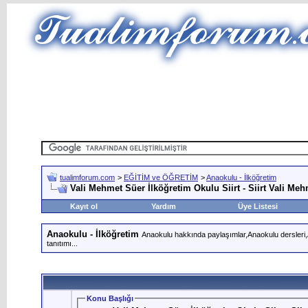
tualimforum.com
>
EĞİTİM ve ÖĞRETİM
>
Anaokulu - İlköğretim
Vali Mehmet Süer İlköğretim Okulu Siirt - Siirt Vali Me
Kayıt ol
Yardım
Üye Listesi
Anaokulu - İlköğretim
Anaokulu hakkında paylaşımlar,Anaokulu dersleri,An
tanıtımı...
Konu Başlığı