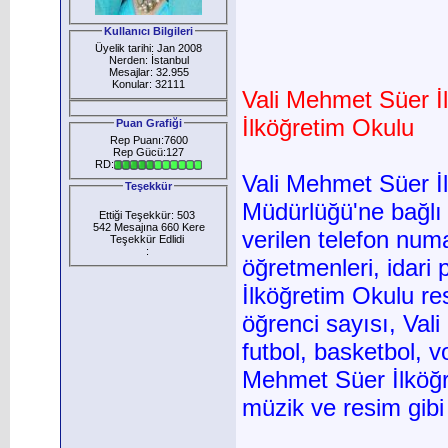
Kullanıcı Bilgileri
Üyelik tarihi: Jan 2008
Nerden: İstanbul
Mesajlar: 32.955
Konular: 32111
Vali Mehmet Süer İl
İlköğretim Okulu
Puan Grafiği
Rep Puanı:7600
Rep Gücü:127
RD:
Vali Mehmet Süer İl
Teşekkür
Müdürlüğü'ne bağlı
Ettiği Teşekkür: 503
542 Mesajına 660 Kere
verilen telefon nu
Teşekkür Edlidi
:
öğretmenleri, idari
İlköğretim Okulu res
öğrenci sayısı, Val
futbol, basketbol, vo
Mehmet Süer İlköğre
müzik ve resim gibi kü