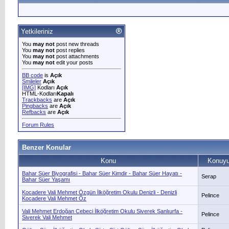
Yetkileriniz
You
may not
post new threads
You
may not
post replies
You
may not
post attachments
You
may not
edit your posts
BB code
is
Açık
Smileler
Açık
[IMG]
Kodları
Açık
HTML-Kodları
Kapalı
Trackbacks
are
Açık
Pingbacks
are
Açık
Refbacks
are
Açık
Forum Rules
Benzer Konular
Konu
Konuyu
Bahar Süer Biyografisi - Bahar Süer Kimdir - Bahar Süer Hayatı -
Serap
Bahar Süer Yaşamı
Kocadere Vali Mehmet Özgün İlköğretim Okulu Denizli - Denizli
Pelince
Kocadere Vali Mehmet Öz
Vali Mehmet Erdoğan Cebeci İlköğretim Okulu Siverek Şanlıurfa -
Pelince
Siverek Vali Mehmet