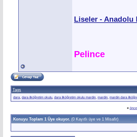
Liseler - Anadolu L
Pelince
Tags
dara
,
dara ilköğretim okulu
,
dara ilköğretim okulu mardin
,
mardin
,
mardin dara ilköğr
«
önce
Konuyu Toplam 1 Üye okuyor.
(0 Kayıtlı üye ve 1 Misafir)