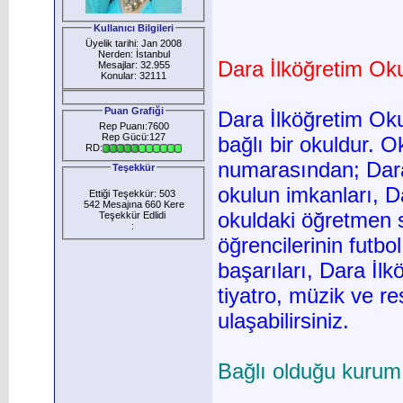
Kullanıcı Bilgileri
Üyelik tarihi: Jan 2008
Nerden: İstanbul
Dara İlköğretim Ok
Mesajlar: 32.955
Konular: 32111
Puan Grafiği
Dara İlköğretim Oku
Rep Puanı:7600
Rep Gücü:127
bağlı bir okuldur. 
RD:
numarasından; Dara 
Teşekkür
okulun imkanları, Da
Ettiği Teşekkür: 503
542 Mesajına 660 Kere
okuldaki öğretmen s
Teşekkür Edlidi
:
öğrencilerinin futbo
başarıları, Dara İlk
tiyatro, müzik ve resi
ulaşabilirsiniz.
Bağlı olduğu kurum