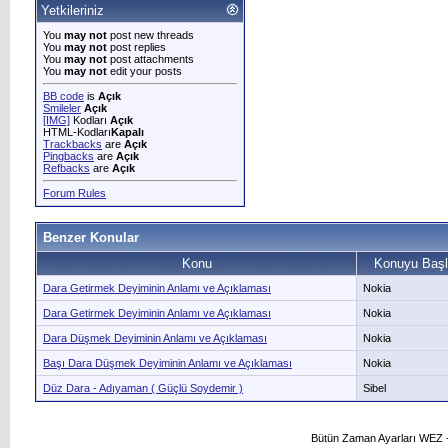
Yetkileriniz
You
may not
post new threads
You
may not
post replies
You
may not
post attachments
You
may not
edit your posts
BB code
is
Açık
Smileler
Açık
[IMG]
Kodları
Açık
HTML-Kodları
Kapalı
Trackbacks
are
Açık
Pingbacks
are
Açık
Refbacks
are
Açık
Forum Rules
Benzer Konular
Konu
Konuyu Başl
Dara Getirmek Deyiminin Anlamı ve Açıklaması
Nokia
Dara Getirmek Deyiminin Anlamı ve Açıklaması
Nokia
Dara Düşmek Deyiminin Anlamı ve Açıklaması
Nokia
Başı Dara Düşmek Deyiminin Anlamı ve Açıklaması
Nokia
Düz Dara - Adıyaman ( Güçlü Soydemir )
Sibel
Bütün Zaman Ayarları WEZ +