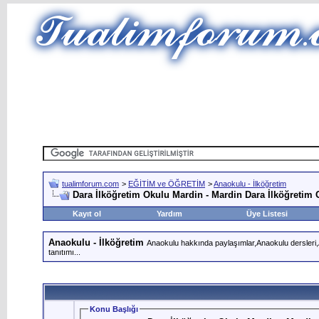
tualimforum.com
>
EĞİTİM ve ÖĞRETİM
>
Anaokulu - İlköğretim
Dara İlköğretim Okulu Mardin - Mardin Dara İlköğretim 
Kayıt ol
Yardım
Üye Listesi
Anaokulu - İlköğretim
Anaokulu hakkında paylaşımlar,Anaokulu dersleri,An
tanıtımı...
Konu Başlığı