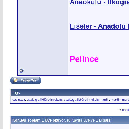
Anaokulu - İlköğr
Liseler - Anadolu L
Pelince
Tags
gazipasa
,
gazipaşa ilköğretim okulu
,
gazipaşa ilköğretim okulu mardin
,
mardin
,
mard
«
önce
Konuyu Toplam 1 Üye okuyor.
(0 Kayıtlı üye ve 1 Misafir)