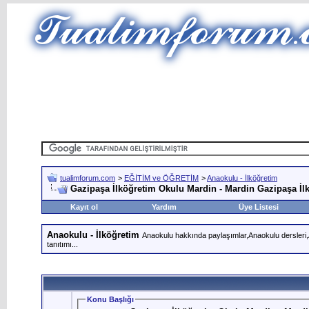
tualimforum.com
>
EĞİTİM ve ÖĞRETİM
>
Anaokulu - İlköğretim
Gazipaşa İlköğretim Okulu Mardin - Mardin Gazipaşa İl
Kayıt ol
Yardım
Üye Listesi
Anaokulu - İlköğretim
Anaokulu hakkında paylaşımlar,Anaokulu dersleri,An
tanıtımı...
Konu Başlığı