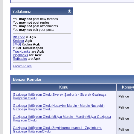
Yetkileriniz
You
may not
post new threads
You
may not
post replies
You
may not
post attachments
You
may not
edit your posts
BB code
is
Açık
Smileler
Açık
[IMG]
Kodları
Açık
HTML-Kodları
Kapalı
Trackbacks
are
Açık
Pingbacks
are
Açık
Refbacks
are
Açık
Forum Rules
Benzer Konular
Konu
Konuyu
Gazipaşa İlköğretim Okulu Siverek Şanlıurfa - Siverek Gazipaşa
Pelince
İlköğretim Okulu
Gazipaşa İlköğretim Okulu Nusaybin Mardin - Mardin Nusaybin
Pelince
Gazipaşa İlköğretim Okulu
Gazipaşa İlköğretim Okulu Midyat Mardin - Mardin Midyat Gazipaşa
Pelince
İlköğretim Okulu
Gazipaşa İlköğretim Okulu Zeytinburnu İstanbul - Zeytinburnu
Pelince
Gazipaşa İlköğretimOkulu