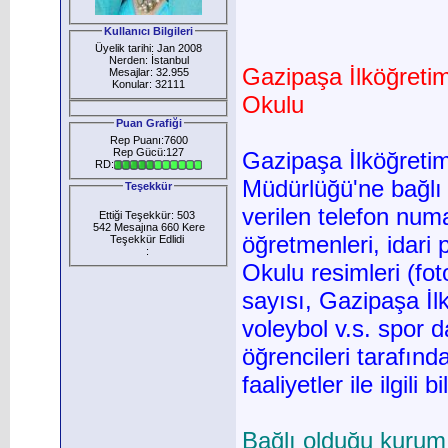
Kullanıcı Bilgileri
Üyelik tarihi: Jan 2008
Nerden: İstanbul
Gazipaşa İlköğreti
Mesajlar: 32.955
Konular: 32111
Okulu
Puan Grafiği
Rep Puanı:7600
Rep Gücü:127
Gazipaşa İlköğretim
RD:
Müdürlüğü'ne bağlı
Teşekkür
verilen telefon nu
Ettiği Teşekkür: 503
542 Mesajına 660 Kere
öğretmenleri, idari
Teşekkür Edlidi
:
Okulu resimleri (fot
sayısı, Gazipaşa İlk
voleybol v.s. spor d
öğrencileri tarafınd
faaliyetler ile ilgili b
Bağlı olduğu kurum