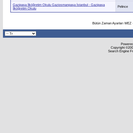
Gazipaşa İlköğretim Okulu Gaziosmanpaşa İstanbul - Gazipaşa
Pelince
İlköğretim Okulu
Bütün Zaman Ayarları WEZ +
Powered 
Copyright ©2000
Search Engine F