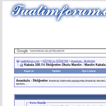
tualimforum.com
>
EĞİTİM ve ÖĞRETİM
>
Anaokulu - İlköğretim
Kabala 100.Yıl İlköğretim Okulu Mardin - Mardin Kabala
Kayıt ol
Yardım
Üye Listesi
Anaokulu - İlköğretim
Anaokulu hakkında paylaşımlar,Anaokulu dersleri,An
tanıtımı...
Konu Başlığı