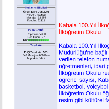
Kullanıcı Bilgileri
Üyelik tarihi: Jan 2008
Nerden: İstanbul
Mesajlar: 32.955
Konular: 32111
Kabala 100.Yıl İlkö
Puan Grafiği
İlköğretim Okulu
Rep Puanı:7600
Rep Gücü:127
RD:
Kabala 100.Yıl İlkö
Teşekkür
Müdürlüğü'ne bağlı
Ettiği Teşekkür: 503
542 Mesajına 660 Kere
verilen telefon num
Teşekkür Edlidi
:
öğretmenleri, idari
İlköğretim Okulu res
öğrenci sayısı, Kaba
basketbol, voleybol 
İlköğretim Okulu öğr
resim gibi kültürel faa