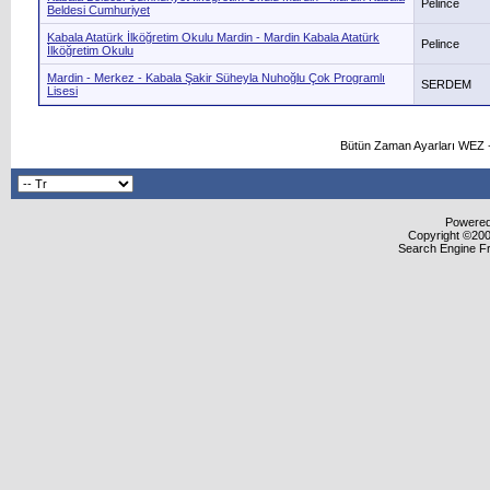
Pelince
Beldesi Cumhuriyet
Kabala Atatürk İlköğretim Okulu Mardin - Mardin Kabala Atatürk
Pelince
İlköğretim Okulu
Mardin - Merkez - Kabala Şakir Süheyla Nuhoğlu Çok Programlı
SERDEM
Lisesi
Bütün Zaman Ayarları WEZ +
Powered 
Copyright ©2000
Search Engine F