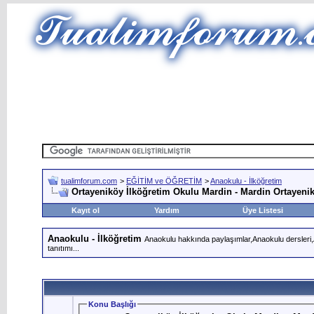
tualimforum.com
>
EĞİTİM ve ÖĞRETİM
>
Anaokulu - İlköğretim
Ortayeniköy İlköğretim Okulu Mardin - Mardin Ortayeni
Kayıt ol
Yardım
Üye Listesi
Anaokulu - İlköğretim
Anaokulu hakkında paylaşımlar,Anaokulu dersleri,An
tanıtımı...
Konu Başlığı