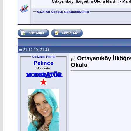
Ortayeniköy İlköğretim Okulu Mardin - Mard
Şuan Bu Konuyu Görüntüleyenler
21.12.10, 21:41
Kullanıcı Profili
Ortayeniköy İlköğr
Pelince
Okulu
Moderator