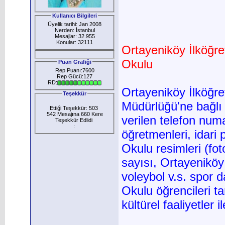
Kullanıcı Bilgileri
Üyelik tarihi: Jan 2008
Nerden: İstanbul
Mesajlar: 32.955
Konular: 32111
Ortayeniköy İlköğre
Okulu
Puan Grafiği
Rep Puanı:7600
Rep Gücü:127
RD:
Ortayeniköy İlköğre
Teşekkür
Müdürlüğü'ne bağlı
Ettiği Teşekkür: 503
542 Mesajına 660 Kere
verilen telefon num
Teşekkür Edlidi
:
öğretmenleri, idari
Okulu resimleri (fot
sayısı, Ortayeniköy 
voleybol v.s. spor d
Okulu öğrencileri ta
kültürel faaliyetler il