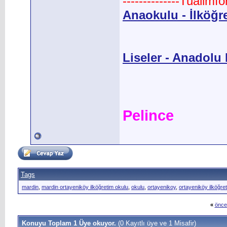
--------------Tualimf
Anaokulu - İlköğr
Liseler - Anadolu L
Pelince
Tags
mardin
,
mardin ortayeniköy ilköğretim okulu
,
okulu
,
ortayenikoy
,
ortayeniköy ilköğre
«
önce
Konuyu Toplam 1 Üye okuyor.
(0 Kayıtlı üye ve 1 Misafir)