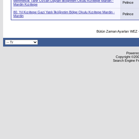
Mehmetçik Tahir Özcan Daylan İlköğretim Okulu Kızıltepe Mardin -
Pelince
Mardin Kızıltepe
80. Yıl Kızıltepe Gazi Yatılı İlköğretim Bölge Okulu Kızıltepe Mardin -
Pelince
Mardin
Bütün Zaman Ayarları WEZ +
Powered 
Copyright ©2000
Search Engine F