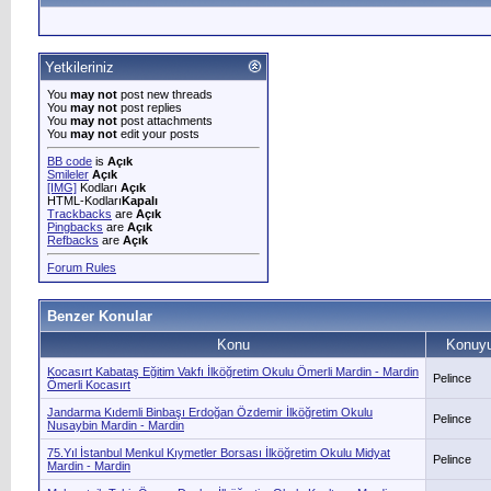
Yetkileriniz
You
may not
post new threads
You
may not
post replies
You
may not
post attachments
You
may not
edit your posts
BB code
is
Açık
Smileler
Açık
[IMG]
Kodları
Açık
HTML-Kodları
Kapalı
Trackbacks
are
Açık
Pingbacks
are
Açık
Refbacks
are
Açık
Forum Rules
Benzer Konular
Konu
Konuyu
Kocasırt Kabataş Eğitim Vakfı İlköğretim Okulu Ömerli Mardin - Mardin
Pelince
Ömerli Kocasırt
Jandarma Kıdemli Binbaşı Erdoğan Özdemir İlköğretim Okulu
Pelince
Nusaybin Mardin - Mardin
75.Yıl İstanbul Menkul Kıymetler Borsası İlköğretim Okulu Midyat
Pelince
Mardin - Mardin