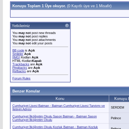
Konuyu Toplam 1 Üye okuyor.
(0 Kayıtlı üye ve 1 Misafir)
Yetkileriniz
You
may not
post new threads
You
may not
post replies
You
may not
post attachments
You
may not
edit your posts
BB code
is
Açık
Smileler
Açık
[IMG]
Kodları
Açık
HTML-Kodları
Kapalı
Trackbacks
are
Açık
Pingbacks
are
Açık
Refbacks
are
Açık
Forum Rules
Benzer Konular
Konu
Konuyu 
Cumhuriyet Lisesi Batman - Batman Cumhuriyet Lisesi Tanıtımı ve
SERDEM
İletişim Adresi
Cumhuriyet İlköğretim Okulu Sason Batman - Batman Sason
Pelince
Cumhuriyet İlköğretim Okulu
Cumhuriyet İlköğretim Okulu Kozluk Batman - Batman Kozluk
Pelince