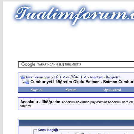
tualimforum.com
>
EĞİTİM ve ÖĞRETİM
>
Anaokulu - İlköğretim
Cumhuriyet İlköğretim Okulu Batman - Batman Cumhuri
Kayıt ol
Yardım
Üye Listesi
Anaokulu - İlköğretim
Anaokulu hakkında paylaşımlar,Anaokulu dersleri,An
tanıtımı...
Konu Başlığı