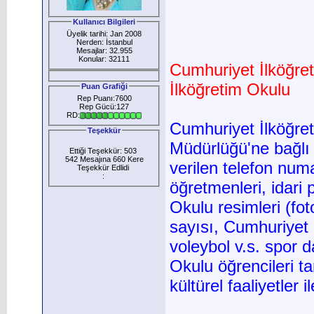
Kullanıcı Bilgileri
Üyelik tarihi: Jan 2008
Nerden: İstanbul
Mesajlar: 32.955
Konular: 32111
Cumhuriyet İlköğr
İlköğretim Okulu
Puan Grafiği
Rep Puanı:7600
Rep Gücü:127
RD:
Cumhuriyet İlköğret
Teşekkür
Müdürlüğü'ne bağlı
Ettiği Teşekkür: 503
542 Mesajına 660 Kere
verilen telefon nu
Teşekkür Edlidi
:
öğretmenleri, idari
Okulu resimleri (fot
sayısı, Cumhuriyet İ
voleybol v.s. spor d
Okulu öğrencileri ta
kültürel faaliyetler il