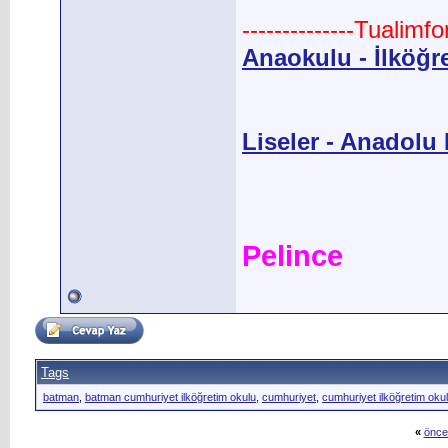
--------------Tualimf
Anaokulu - İlköğr
Liseler - Anadolu L
Pelince
Tags
batman
,
batman cumhuriyet ilköğretim okulu
,
cumhuriyet
,
cumhuriyet ilköğretim oku
«
önce