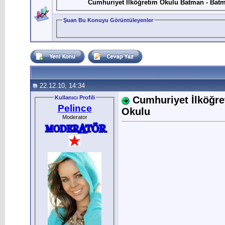
Cumhuriyet İlköğretim Okulu Batman - Bat
Şuan Bu Konuyu Görüntüleyenler
22.12.10, 14:34
Kullanıcı Profili
Cumhuriyet İlköğr
Pelince
Okulu
Moderator