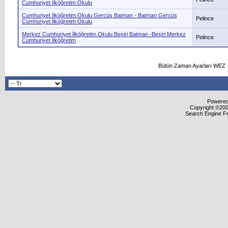
Cumhuriyet İlköğretim Okulu
Cumhuriyet İlköğretim Okulu Gercüş Batman - Batman Gercüş
Pelince
Cumhuriyet İlköğretim Okulu
Merkez Cumhuriyet İlköğretim Okulu Beşiri Batman -Beşiri Merkez
Pelince
Cumhuriyet İlköğretim
Bütün Zaman Ayarları WEZ +
Powered 
Copyright ©2000
Search Engine F