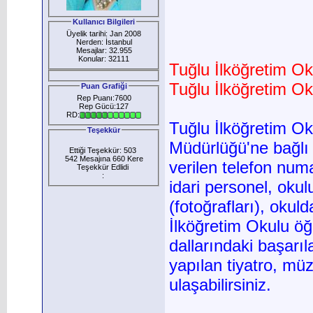
Kullanıcı Bilgileri
Üyelik tarihi: Jan 2008
Nerden: İstanbul
Mesajlar: 32.955
Konular: 32111
Tuğlu İlköğretim Ok
Tuğlu İlköğretim Ok
Puan Grafiği
Rep Puanı:7600
Rep Gücü:127
RD:
Tuğlu İlköğretim Ok
Teşekkür
Müdürlüğü'ne bağlı
Ettiği Teşekkür: 503
542 Mesajına 660 Kere
verilen telefon num
Teşekkür Edlidi
:
idari personel, okul
(fotoğrafları), okul
İlköğretim Okulu öğr
dallarındaki başarıl
yapılan tiyatro, müzik
ulaşabilirsiniz.