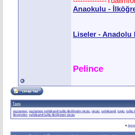
--------------Tualimf
Anaokulu - İlköğr
Liseler - Anadolu L
Pelince
Tags
gaziantep
,
gaziantep şehitkamil tuğlu ilköğretim okulu
,
okulu
,
sehitkamil
,
tuglu
,
tuğlu 
İlkogretim
,
şehitkamil tuğlu ilköğretim okulu
«
önce