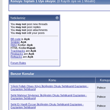
Konuyu Toplam 1 Üye okuyor.
(0 Kayıtlı üye ve 1 Misafir)
Yetkileriniz
You
may not
post new threads
You
may not
post replies
You
may not
post attachments
You
may not
edit your posts
BB code
is
Açık
Smileler
Açık
[IMG]
Kodları
Açık
HTML-Kodları
Kapalı
Trackbacks
are
Açık
Pingbacks
are
Açık
Refbacks
are
Açık
Forum Rules
Benzer Konular
Konu
Konuyu
Yığınlı Fellah Obası Köyü İlköğretim Okulu Şehitkamil Gaziantep -
Pelince
Gaziantep Şehitkamil
Şehit Mahmut Söylemez İlköğretim Okulu Şehitkamil Gaziantep -
Pelince
Gaziantep Şehitkamil
Şehit Er Hanifi Özcan İlköğretim Okulu Şehitkamil Gaziantep -
Pelince
Gaziantep Şehitkamil