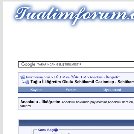
tualimforum.com
>
EĞİTİM ve ÖĞRETİM
>
Anaokulu - İlköğretim
Tuğlu İlköğretim Okulu Şehitkamil Gaziantep - Şehitkam
Kayıt ol
Yardım
Üye Listesi
Anaokulu - İlköğretim
Anaokulu hakkında paylaşımlar,Anaokulu dersleri,An
tanıtımı...
Konu Başlığı