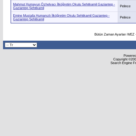
Mahmut Humayun Özhelvacı İlköğretim Okulu Şehitkamil Gaziantep -
Pelince
Gaziantep Şehitkamil
Emine Mustafa Humanızlı İlköğretim Okulu Şehitkamil Gaziantep -
Pelince
Gaziantep Şehitkamil
Bütün Zaman Ayarları WEZ +
Powered 
Copyright ©2000
Search Engine F