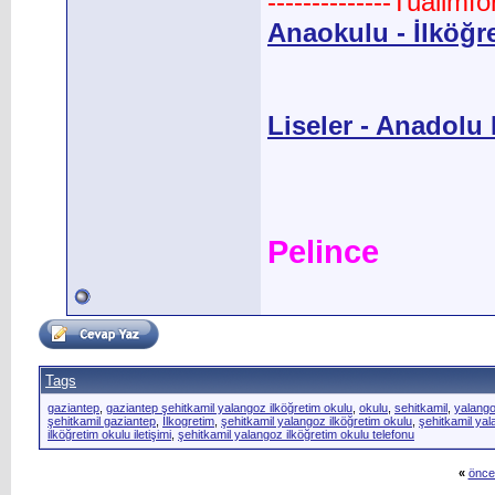
--------------Tualimf
Anaokulu - İlköğr
Liseler - Anadolu L
Pelince
Tags
gaziantep
,
gaziantep şehitkamil yalangoz ilköğretim okulu
,
okulu
,
sehitkamil
,
yalang
şehitkamil gaziantep
,
İlkogretim
,
şehitkamil yalangoz ilköğretim okulu
,
şehitkamil yal
ilköğretim okulu iletişimi
,
şehitkamil yalangoz ilköğretim okulu telefonu
«
önce