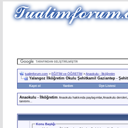
tualimforum.com
>
EĞİTİM ve ÖĞRETİM
>
Anaokulu - İlköğretim
Yalangoz İlköğretim Okulu Şehitkamil Gaziantep - Şehi
Kayıt ol
Yardım
Üye Listesi
Anaokulu - İlköğretim
Anaokulu hakkında paylaşımlar,Anaokulu dersleri,An
tanıtımı...
Konu Başlığı