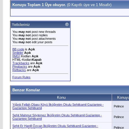
Konuyu Toplam 1 Üye okuyor.
(0 Kayıtlı üye ve 1 Misafir)
Yetkileriniz
You
may not
post new threads
You
may not
post replies
You
may not
post attachments
You
may not
edit your posts
BB code
is
Açık
Smileler
Açık
[IMG]
Kodları
Açık
HTML-Kodları
Kapalı
Trackbacks
are
Açık
Pingbacks
are
Açık
Refbacks
are
Açık
Forum Rules
Benzer Konular
Konu
Konuyu
Yığınlı Fellah Obası Köyü İlköğretim Okulu Şehitkamil Gaziantep -
Pelince
Gaziantep Şehitkamil
Şehit Mahmut Söylemez İlköğretim Okulu Şehitkamil Gaziantep -
Pelince
Gaziantep Şehitkamil
Şehit Er Hanifi Özcan İlköğretim Okulu Şehitkamil Gaziantep -
Pelince