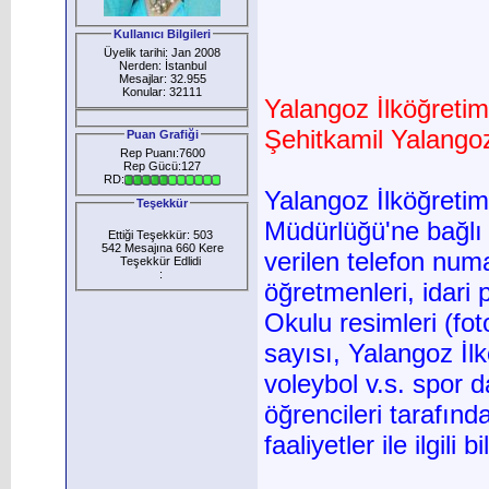
Kullanıcı Bilgileri
Üyelik tarihi: Jan 2008
Nerden: İstanbul
Mesajlar: 32.955
Konular: 32111
Yalangoz İlköğreti
Şehitkamil Yalango
Puan Grafiği
Rep Puanı:7600
Rep Gücü:127
RD:
Yalangoz İlköğretim
Teşekkür
Müdürlüğü'ne bağlı
Ettiği Teşekkür: 503
542 Mesajına 660 Kere
verilen telefon num
Teşekkür Edlidi
:
öğretmenleri, idari
Okulu resimleri (fot
sayısı, Yalangoz İlk
voleybol v.s. spor d
öğrencileri tarafınd
faaliyetler ile ilgili b