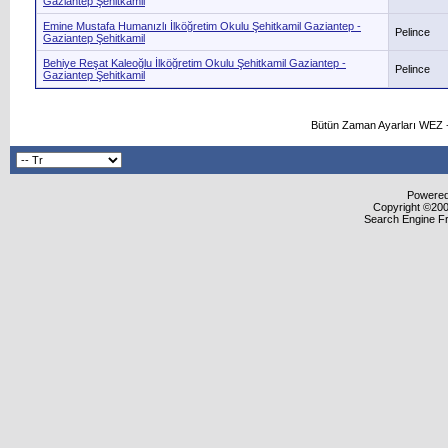
Gaziantep Şehitkamil
Emine Mustafa Humanızlı İlköğretim Okulu Şehitkamil Gaziantep -
Pelince
Gaziantep Şehitkamil
Behiye Reşat Kaleoğlu İlköğretim Okulu Şehitkamil Gaziantep -
Pelince
Gaziantep Şehitkamil
Bütün Zaman Ayarları WEZ +
Powered 
Copyright ©2000
Search Engine F