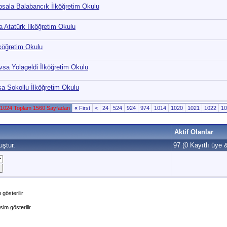
İpsala Balabancık İlköğretim Okulu
a Atatürk İlköğretim Okulu
lköğretim Okulu
vsa Yolageldi İlköğretim Okulu
sa Sokollu İlköğretim Okulu
 1024 Toplam 1560 Sayfadan
«
First
<
24
524
924
974
1014
1020
1021
1022
10
Aktif Olanlar
ştur.
97 (0 Kayıtlı üye 
gösterilir
im gösterilir