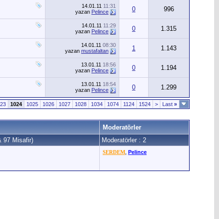
14.01.11
11:31
0
996
yazan
Pelince
14.01.11
11:29
0
1.315
yazan
Pelince
14.01.11
08:30
1
1.143
yazan
mustafaltan
13.01.11
18:56
0
1.194
yazan
Pelince
13.01.11
18:54
0
1.299
yazan
Pelince
23
1024
1025
1026
1027
1028
1034
1074
1124
1524
>
Last
»
Moderatörler
& 97 Misafir)
Moderatörler : 2
SERDEM
,
Pelince