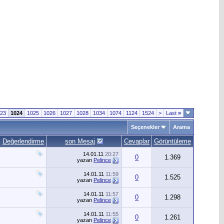
23
1024
1025
1026
1027
1028
1034
1074
1124
1524
>
Last
»
Seçenekler
Arama
Değerlendirme
son Mesaj
Cevaplar
Görüntüleme
14.01.11
20:27
0
1.369
yazan
Pelince
14.01.11
11:59
0
1.525
yazan
Pelince
14.01.11
11:57
0
1.298
yazan
Pelince
14.01.11
11:55
0
1.261
yazan
Pelince