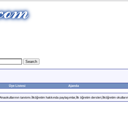
Üye Listesi
Ajanda
okullarının tanıtımı.İlköğretim hakkında paylaşımlar,İlk öğretim dersleri,İlköğretim okullarını