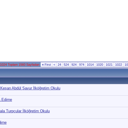
 1024 Toplam 1560 Sayfadan
«
First
<
24
524
924
974
1014
1020
1021
1022
10
 Keşan Abdül Şavur İlköğretim Okulu
a Edirne
sala Turpçular İlköğretim Okulu
irne