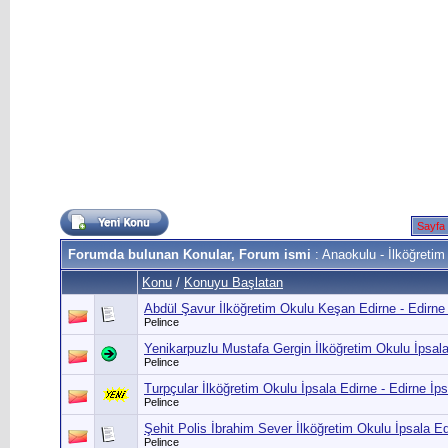
Sayfa
Forumda bulunan Konular, Forum ismi
: Anaokulu - İlköğretim
Konu
/
Konuyu Başlatan
Abdül Şavur İlköğretim Okulu Keşan Edirne - Edirne
Pelince
Yenikarpuzlu Mustafa Gergin İlköğretim Okulu İpsal
Pelince
Turpçular İlköğretim Okulu İpsala Edirne - Edirne İp
Pelince
Şehit Polis İbrahim Sever İlköğretim Okulu İpsala Ed
Pelince