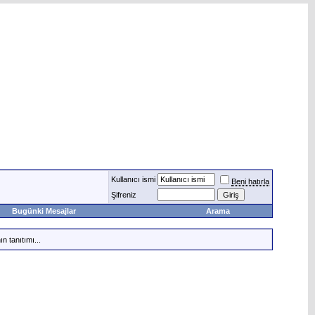
Kullanıcı ismi
Beni hatırla
Şifreniz
Bugünki Mesajlar
Arama
n tanıtımı...