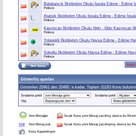
Balabancık İlköğretim Okulu İpsala Edirne - Edirne 
Pelince
Atatürk İlköğretim Okulu İpsala Edirne - Edirne İpsal
Pelince
Kasımcan İlköğretim Okulu Iğdır - Iğdır Kasımcan İ
Pelince
Yolageldi İlköğretim Okulu Havsa Edirne - Edirne Ha
Pelince
Sokollu İlköğretim Okulu Havsa Edirne - Edirne Hav
Pelince
Sayfa
Gösteriliş ayarları
Gösterilen 20461 den 20480 ´e kadar. Toplam 31183 Konu bulunmu
Sıralama şekli
Sıralama şekli
Yaş
Yeni Mesajlar
Sıcak Konu yeni Mesaj yazılmış olunca bu Resim 
Yeni Mesaj yok
Sıcak Konu yeni Mesaj yazılmamış olunca bu Res
Konu Kapatılmıştır