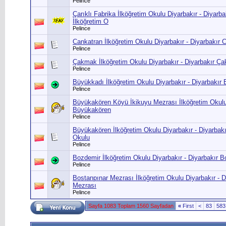
Pelince
Çarıklı Fabrika İlköğretim Okulu Diyarbakır - Diyarba
İlköğretim O
Pelince
Cankatran İlköğretim Okulu Diyarbakır - Diyarbakır 
Pelince
Çakmak İlköğretim Okulu Diyarbakır - Diyarbakır Ç
Pelince
Büyükkadı İlköğretim Okulu Diyarbakır - Diyarbakır
Pelince
Büyükakören Köyü İkikuyu Mezrası İlköğretim Okulu 
Büyükakören
Pelince
Büyükakören İlköğretim Okulu Diyarbakır - Diyarbak
Okulu
Pelince
Bozdemir İlköğretim Okulu Diyarbakır - Diyarbakır B
Pelince
Bostanpınar Mezrası İlköğretim Okulu Diyarbakır - D
Mezrası
Pelince
Sayfa 1083 Toplam 1560 Sayfadan
«
First
<
83
583