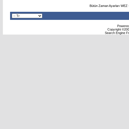
Bütün Zaman Ayarları WEZ +
Powered 
Copyright ©2000
Search Engine F