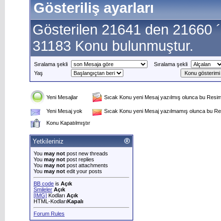
Gösteriliş ayarları
Gösterilen 21641 den 21660 ´
31183 Konu bulunmuştur.
Sıralama şekli
Sıralama şekli
Yaş
Yeni Mesajlar
Sıcak Konu yeni Mesaj yazılmış olunca bu Resim 
Yeni Mesaj yok
Sıcak Konu yeni Mesaj yazılmamış olunca bu Res
Konu Kapatılmıştır
Yetkileriniz
You
may not
post new threads
You
may not
post replies
You
may not
post attachments
You
may not
edit your posts
BB code
is
Açık
Smileler
Açık
[IMG]
Kodları
Açık
HTML-Kodları
Kapalı
Forum Rules