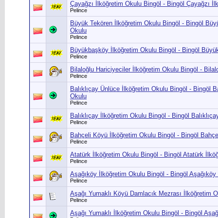
Çayağzı İlköğretim Okulu Bingöl - Bingöl Çayağzı İl
Pelince
Büyük Tekören İlköğretim Okulu Bingöl - Bingöl Büy
Okulu
Pelince
Büyükbaşköy İlköğretim Okulu Bingöl - Bingöl Büyü
Pelince
Bilaloğlu Hariciyeciler İlköğretim Okulu Bingöl - Bilal
Pelince
Balıklıçay Ünlüce İlköğretim Okulu Bingöl - Bingöl B
Okulu
Pelince
Balıklıçay İlköğretim Okulu Bingöl - Bingöl Balıklıça
Pelince
Bahçeli Köyü İlköğretim Okulu Bingöl - Bingöl Bahçe
Pelince
Atatürk İlköğretim Okulu Bingöl - Bingöl Atatürk İlk
Pelince
Aşağıköy İlköğretim Okulu Bingöl - Bingöl Aşağıköy 
Pelince
Aşağı Yumaklı Köyü Damlacık Mezrası İlköğretim O
Pelince
Aşağı Yumaklı İlköğretim Okulu Bingöl - Bingöl Aşa