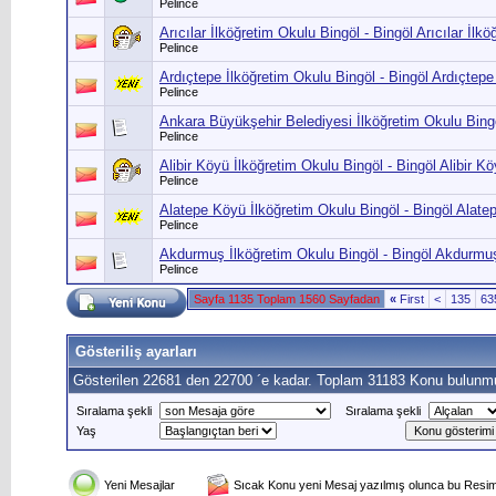
Pelince
Arıcılar İlköğretim Okulu Bingöl - Bingöl Arıcılar İlk
Pelince
Ardıçtepe İlköğretim Okulu Bingöl - Bingöl Ardıçtepe
Pelince
Ankara Büyükşehir Belediyesi İlköğretim Okulu Bing
Pelince
Alibir Köyü İlköğretim Okulu Bingöl - Bingöl Alibir K
Pelince
Alatepe Köyü İlköğretim Okulu Bingöl - Bingöl Alate
Pelince
Akdurmuş İlköğretim Okulu Bingöl - Bingöl Akdurmuş
Pelince
Sayfa 1135 Toplam 1560 Sayfadan
«
First
<
135
63
Gösteriliş ayarları
Gösterilen 22681 den 22700 ´e kadar. Toplam 31183 Konu bulunmu
Sıralama şekli
Sıralama şekli
Yaş
Yeni Mesajlar
Sıcak Konu yeni Mesaj yazılmış olunca bu Resim 