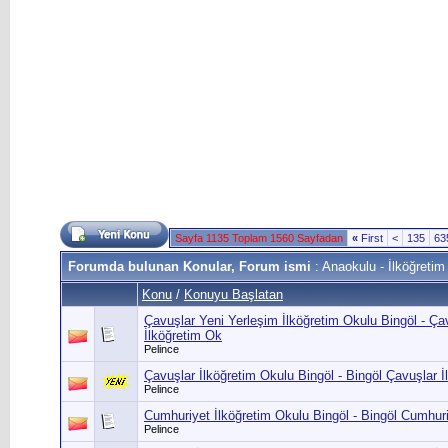
Sayfa 1135 Toplam 1560 Sayfadan
«
First
<
135
63
Forumda bulunan Konular, Forum ismi
: Anaokulu - İlköğretim
Konu
/
Konuyu Başlatan
Çavuşlar Yeni Yerleşim İlköğretim Okulu Bingöl - Ça
İlköğretim Ok
Pelince
Çavuşlar İlköğretim Okulu Bingöl - Bingöl Çavuşlar 
Pelince
Cumhuriyet İlköğretim Okulu Bingöl - Bingöl Cumhuri
Pelince