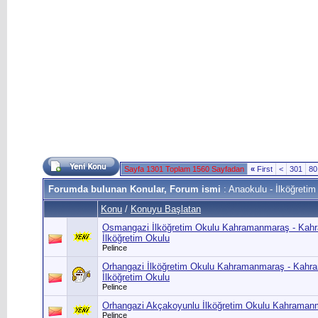
Sayfa 1301 Toplam 1560 Sayfadan
«
First
<
301
80
Forumda bulunan Konular, Forum ismi
: Anaokulu - İlköğretim
Konu
/
Konuyu Başlatan
Osmangazi İlköğretim Okulu Kahramanmaraş - Ka
İlköğretim Okulu
Pelince
Orhangazi İlköğretim Okulu Kahramanmaraş - Kah
İlköğretim Okulu
Pelince
Orhangazi Akçakoyunlu İlköğretim Okulu Kahraman
Pelince