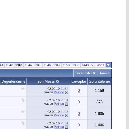
41
1342
1343
1344
1345
1346
1347
1353
1393
1443
>
Last
»
Seçenekler
Arama
Değerlendirme
son Mesaj
Cevaplar
Görüntüleme
02.09.10
21:34
0
1.159
yazan
Pelince
02.09.10
21:31
0
873
yazan
Pelince
02.09.10
21:28
0
1.605
yazan
Pelince
02.09.10
21:01
0
1.446
yazan
Pelince