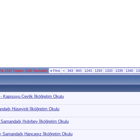
fa 1343 Toplam 1560 Sayfadan
«
First
<
343
843
1243
1293
1333
1339
1340
13
- Kapısuyu Çevlik İlköğretim Okulu
ndağı Hüseyinli İlköğretim Okulu
 Samandağı Hıdırbey İlköğretim Okulu
y Samandağı Hancagız İlköğretim Okulu