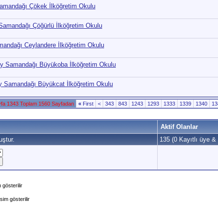
amandağı Çökek İlköğretim Okulu
Samandağı Çöğürlü İlköğretim Okulu
mandağı Ceylandere İlköğretim Okulu
ay Samandağı Büyükoba İlköğretim Okulu
y Samandağı Büyükcat İlköğretim Okulu
fa 1343 Toplam 1560 Sayfadan
«
First
<
343
843
1243
1293
1333
1339
1340
13
Aktif Olanlar
ştur.
135 (0 Kayıtlı üye & 
gösterilir
im gösterilir