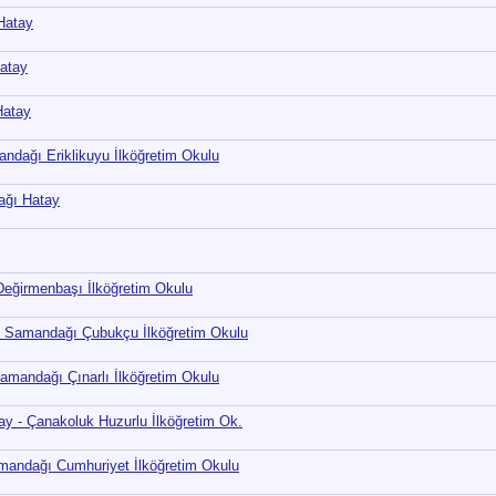
Hatay
atay
Hatay
ndağı Eriklikuyu İlköğretim Okulu
ağı Hatay
Değirmenbaşı İlköğretim Okulu
y Samandağı Çubukçu İlköğretim Okulu
amandağı Çınarlı İlköğretim Okulu
y - Çanakoluk Huzurlu İlköğretim Ok.
mandağı Cumhuriyet İlköğretim Okulu