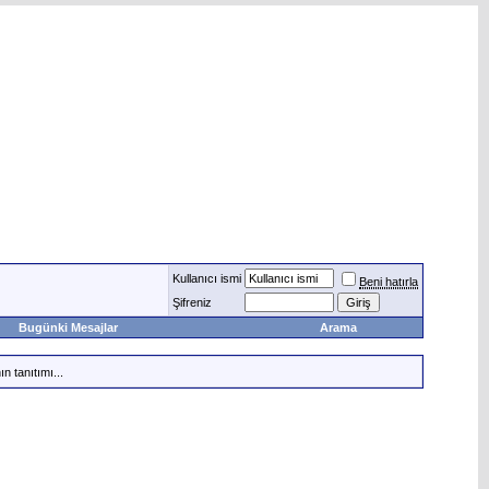
Kullanıcı ismi
Beni hatırla
Şifreniz
Bugünki Mesajlar
Arama
n tanıtımı...