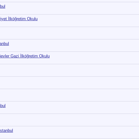
bul
riyet İlköğretim Okulu
tanbul
ievler Gazi İlköğretim Okulu
nbul
İstanbul