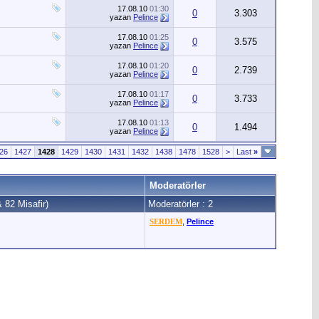
17.08.10
01:30
0
3.303
yazan
Pelince
17.08.10
01:25
0
3.575
yazan
Pelince
17.08.10
01:20
0
2.739
yazan
Pelince
17.08.10
01:17
0
3.733
yazan
Pelince
17.08.10
01:13
0
1.494
yazan
Pelince
26
1427
1428
1429
1430
1431
1432
1438
1478
1528
>
Last
»
Moderatörler
& 82 Misafir)
Moderatörler : 2
SERDEM
,
Pelince