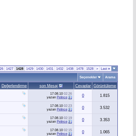
26
1427
1428
1429
1430
1431
1432
1438
1478
1528
>
Last
»
Seçenekler
Arama
Değerlendirme
son Mesaj
Cevaplar
Görüntüleme
17.08.10
02:26
0
1.815
yazan
Pelince
17.08.10
02:23
0
3.532
yazan
Pelince
17.08.10
02:19
0
3.353
yazan
Pelince
17.08.10
02:15
0
1.065
yazan
Pelince