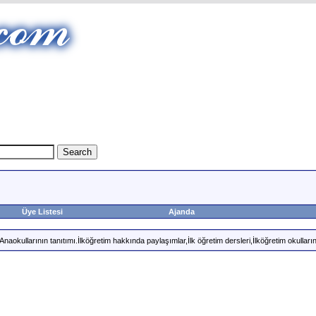
Üye Listesi
Ajanda
okullarının tanıtımı.İlköğretim hakkında paylaşımlar,İlk öğretim dersleri,İlköğretim okullarını