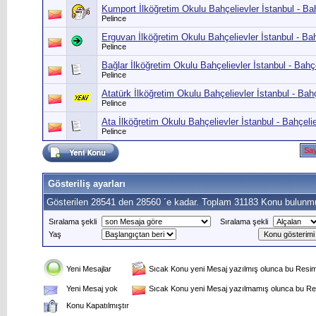
Kumport İlköğretim Okulu Bahçelievler İstanbul - Ba
Pelince
Erguvan İlköğretim Okulu Bahçelievler İstanbul - Ba
Pelince
Bağlar İlköğretim Okulu Bahçelievler İstanbul - Bahç
Pelince
Atatürk İlköğretim Okulu Bahçelievler İstanbul - Bah
Pelince
Ata İlköğretim Okulu Bahçelievler İstanbul - Bahçeli
Pelince
Say
Gösteriliş ayarları
Gösterilen 28541 den 28560 ´e kadar. Toplam 31183 Konu bulunmu
Sıralama şekli
Sıralama şekli
Yaş
Yeni Mesajlar
Sıcak Konu yeni Mesaj yazılmış olunca bu Resim 
Yeni Mesaj yok
Sıcak Konu yeni Mesaj yazılmamış olunca bu Res
Konu Kapatılmıştır