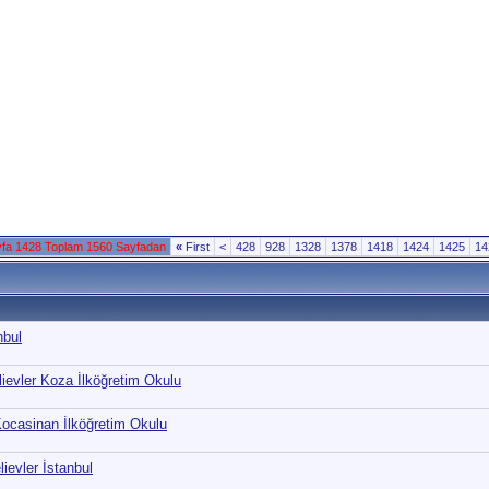
fa 1428 Toplam 1560 Sayfadan
«
First
<
428
928
1328
1378
1418
1424
1425
14
nbul
lievler Koza İlköğretim Okulu
Kocasinan İlköğretim Okulu
evler İstanbul