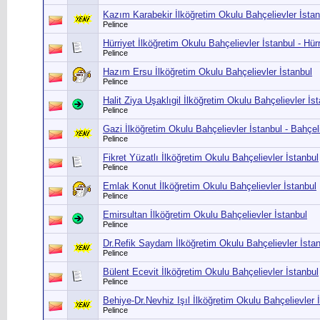
Kazım Karabekir İlköğretim Okulu Bahçelievler İstan
Pelince
Hürriyet İlköğretim Okulu Bahçelievler İstanbul - Hür
Pelince
Hazım Ersu İlköğretim Okulu Bahçelievler İstanbul
Pelince
Halit Ziya Uşaklıgil İlköğretim Okulu Bahçelievler İs
Pelince
Gazi İlköğretim Okulu Bahçelievler İstanbul - Bahçel
Pelince
Fikret Yüzatlı İlköğretim Okulu Bahçelievler İstanbul
Pelince
Emlak Konut İlköğretim Okulu Bahçelievler İstanbul
Pelince
Emirsultan İlköğretim Okulu Bahçelievler İstanbul
Pelince
Dr.Refik Saydam İlköğretim Okulu Bahçelievler İsta
Pelince
Bülent Ecevit İlköğretim Okulu Bahçelievler İstanbul
Pelince
Behiye-Dr.Nevhiz Işıl İlköğretim Okulu Bahçelievler 
Pelince