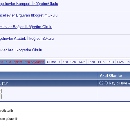
hçelievler Kumport İlköğretimOkulu
hçelievler Erguvan İlköğretimOkulu
elievler Bağlar İlköğretim Okulu
çelievler Atatürk İlköğretimOkulu
evler Ata İlköğretim Okulu
fa 1428 Toplam 1560 Sayfadan
«
First
<
428
928
1328
1378
1418
1424
1425
14
Aktif Olanlar
ştur.
82 (0 Kayıtlı üye 
gösterilir
im gösterilir