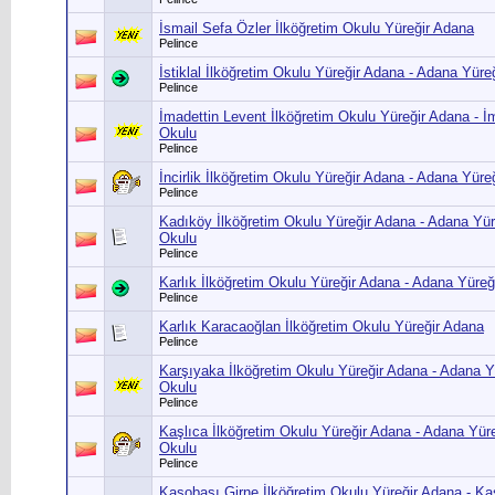
İsmail Sefa Özler İlköğretim Okulu Yüreğir Adana
Pelince
İstiklal İlköğretim Okulu Yüreğir Adana - Adana Yüreği
Pelince
İmadettin Levent İlköğretim Okulu Yüreğir Adana - İ
Okulu
Pelince
İncirlik İlköğretim Okulu Yüreğir Adana - Adana Yüreği
Pelince
Kadıköy İlköğretim Okulu Yüreğir Adana - Adana Yür
Okulu
Pelince
Karlık İlköğretim Okulu Yüreğir Adana - Adana Yüreği
Pelince
Karlık Karacaoğlan İlköğretim Okulu Yüreğir Adana
Pelince
Karşıyaka İlköğretim Okulu Yüreğir Adana - Adana Y
Okulu
Pelince
Kaşlıca İlköğretim Okulu Yüreğir Adana - Adana Yüre
Okulu
Pelince
Kaşobası Girne İlköğretim Okulu Yüreğir Adana - Ka