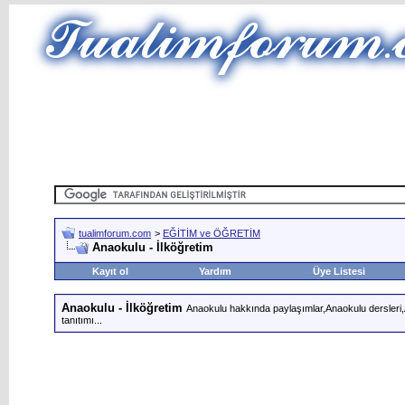
tualimforum.com
>
EĞİTİM ve ÖĞRETİM
Anaokulu - İlköğretim
Kayıt ol
Yardım
Üye Listesi
Anaokulu - İlköğretim
Anaokulu hakkında paylaşımlar,Anaokulu dersleri,An
tanıtımı...