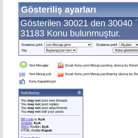
Gösteriliş ayarları
Gösterilen 30021 den 30040 ´
31183 Konu bulunmuştur.
Sıralama şekli
Sıralama şekli
Yaş
Yeni Mesajlar
Sıcak Konu yeni Mesaj yazılmış olunca bu Resim 
Yeni Mesaj yok
Sıcak Konu yeni Mesaj yazılmamış olunca bu Res
Konu Kapatılmıştır
Yetkileriniz
You
may not
post new threads
You
may not
post replies
You
may not
post attachments
You
may not
edit your posts
BB code
is
Açık
Smileler
Açık
[IMG]
Kodları
Açık
HTML-Kodları
Kapalı