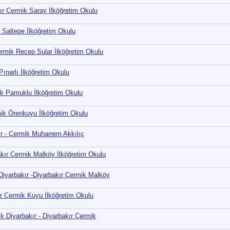
ır Çermik Saray İlköğretim Okulu
 Saltepe İlköğretim Okulu
ermik Recep Sular İlköğretim Okulu
Pınarlı İlköğretim Okulu
ik Pamuklu İlköğretim Okulu
mik Örenkuyu İlköğretim Okulu
r - Çermik Muharrem Akkılıç
akır Çermik Malköy İlköğretim Okulu
Diyarbakır -Diyarbakır Çermik Malköy
ır Çermik Kuyu İlköğretim Okulu
k Diyarbakır - Diyarbakır Çermik