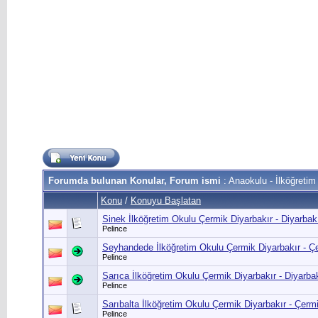
Forumda bulunan Konular, Forum ismi
: Anaokulu - İlköğretim
Konu
/
Konuyu Başlatan
Sinek İlköğretim Okulu Çermik Diyarbakır - Diyarbak
Pelince
Seyhandede İlköğretim Okulu Çermik Diyarbakır - Ç
Pelince
Sarıca İlköğretim Okulu Çermik Diyarbakır - Diyarba
Pelince
Sarıbalta İlköğretim Okulu Çermik Diyarbakır - Çermi
Pelince