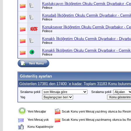
Kuşlukçayırı İlköğretim Okulu Çermik Diyarbakır -Çe
Pelince
Korudağ İlköğretim Okulu Çermik Diyarbakır - Çermi
Pelince
Konuksever İlköğretim Okulu Çermik Diyarbakır - Ç
Pelince
Konaklı İlköğretim Okulu Çermik Diyarbakır - Diyarb
Pelince
Konakli İlköğretim Okulu Çermik Diyarbakır - Çermik
Pelince
Gösteriliş ayarları
Gösterilen 17381 den 17400 ´e kadar. Toplam 31183 Konu bulunmu
Sıralama şekli
Sıralama şekli
Yaş
Yeni Mesajlar
Sıcak Konu yeni Mesaj yazılmış olunca bu Resim 
Yeni Mesaj yok
Sıcak Konu yeni Mesaj yazılmamış olunca bu Res
Konu Kapatılmıştır