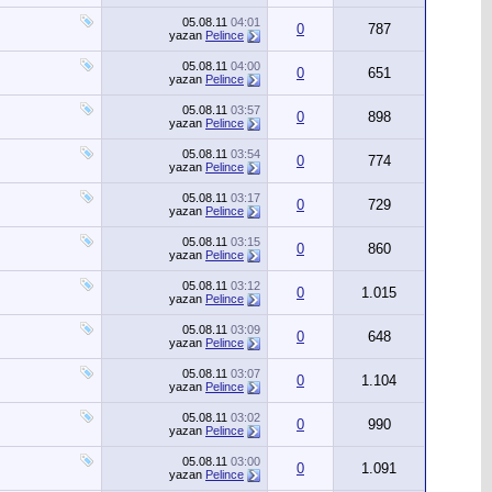
05.08.11
04:01
0
787
yazan
Pelince
05.08.11
04:00
0
651
yazan
Pelince
05.08.11
03:57
0
898
yazan
Pelince
05.08.11
03:54
0
774
yazan
Pelince
05.08.11
03:17
0
729
yazan
Pelince
05.08.11
03:15
0
860
yazan
Pelince
05.08.11
03:12
0
1.015
yazan
Pelince
05.08.11
03:09
0
648
yazan
Pelince
05.08.11
03:07
0
1.104
yazan
Pelince
05.08.11
03:02
0
990
yazan
Pelince
05.08.11
03:00
0
1.091
yazan
Pelince