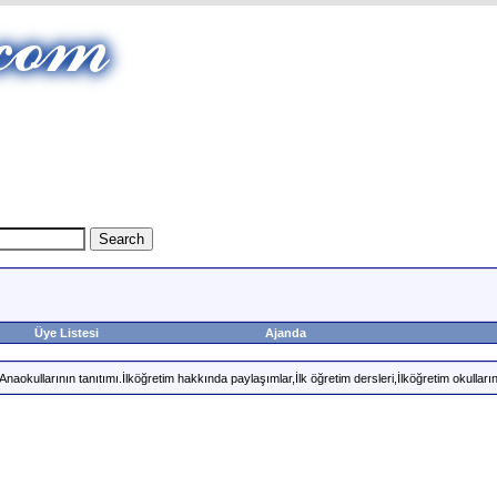
Üye Listesi
Ajanda
okullarının tanıtımı.İlköğretim hakkında paylaşımlar,İlk öğretim dersleri,İlköğretim okullarını