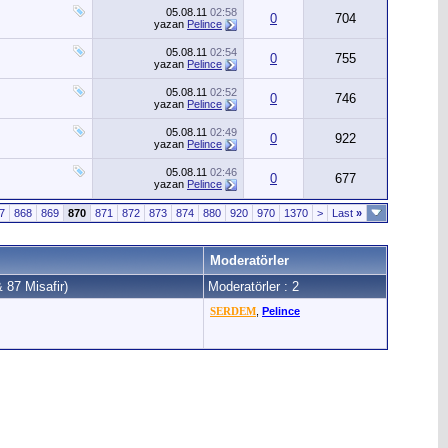
05.08.11
02:58
0
704
yazan
Pelince
05.08.11
02:54
0
755
yazan
Pelince
05.08.11
02:52
0
746
yazan
Pelince
05.08.11
02:49
0
922
yazan
Pelince
05.08.11
02:46
0
677
yazan
Pelince
7
868
869
870
871
872
873
874
880
920
970
1370
>
Last
»
Moderatörler
& 87 Misafir)
Moderatörler : 2
SERDEM
,
Pelince