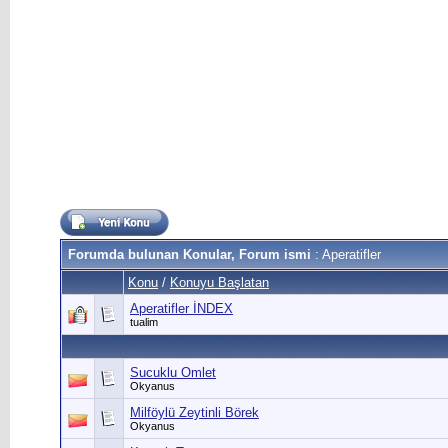
Forumda bulunan Konular, Forum ismi
: Aperatifler
Konu
/
Konuyu Başlatan
Aperatifler İNDEX
tualim
Sucuklu Omlet
Okyanus
Milföylü Zeytinli Börek
Okyanus