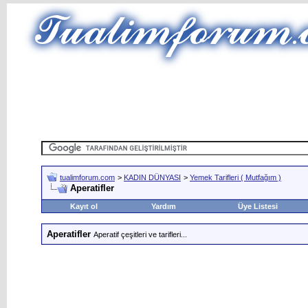
tualimforum.com
>
KADIN DÜNYASI
>
Yemek Tarifleri ( Mutfağım )
Aperatifler
Kayıt ol
Yardım
Üye Listesi
Aperatifler
Aperatif çeşitleri ve tarifleri...