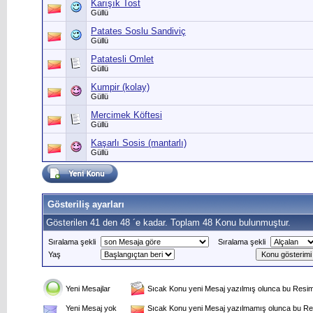
Karışık Tost
Güllü
Patates Soslu Sandiviç
Güllü
Patatesli Omlet
Güllü
Kumpir (kolay)
Güllü
Mercimek Köftesi
Güllü
Kaşarlı Sosis (mantarlı)
Güllü
Gösteriliş ayarları
Gösterilen 41 den 48 ´e kadar. Toplam 48 Konu bulunmuştur.
Sıralama şekli
Sıralama şekli
Yaş
Yeni Mesajlar
Sıcak Konu yeni Mesaj yazılmış olunca bu Resim 
Yeni Mesaj yok
Sıcak Konu yeni Mesaj yazılmamış olunca bu Res