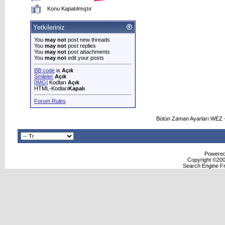
Konu Kapatılmıştır
Yetkileriniz
You
may not
post new threads
You
may not
post replies
You
may not
post attachments
You
may not
edit your posts
BB code
is
Açık
Smileler
Açık
[IMG]
Kodları
Açık
HTML-Kodları
Kapalı
Forum Rules
Bütün Zaman Ayarları WEZ +
Powered 
Copyright ©2000
Search Engine F