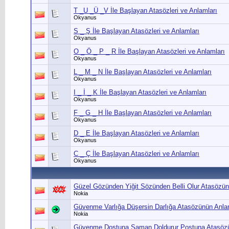
T _U _Ü _V İle Başlayan Atasözleri ve Anlamları
Okyanus
S _ Ş İle Başlayan Atasözleri ve Anlamları
Okyanus
O _ Ö _ P _ R İle Başlayan Atasözleri ve Anlamları
Okyanus
L _ M _ N İle Başlayan Atasözleri ve Anlamları
Okyanus
I _ İ _ K İle Başlayan Atasözleri ve Anlamları
Okyanus
F _ G _ H İle Başlayan Atasözleri ve Anlamları
Okyanus
D _ E İle Başlayan Atasözleri ve Anlamları
Okyanus
C _ Ç İle Başlayan Atasözleri ve Anlamları
Okyanus
Güzel Gözünden Yiğit Sözünden Belli Olur Atasözü
Nokia
Güvenme Varlığa Düşersin Darlığa Atasözünün Anla
Nokia
Güvenme Dostuna Saman Doldurur Postuna Atasözü