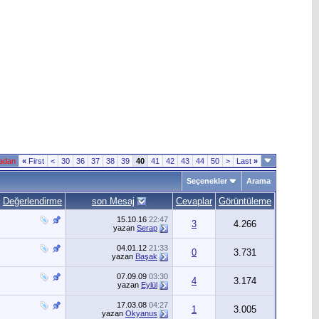
fadan
«
First
<
30
36
37
38
39
40
41
42
43
44
50
>
Last
»
Seçenekler
Arama
Değerlendirme
son Mesaj
Cevaplar
Görüntüleme
15.10.16
22:47
3
4.266
yazan
Serap
04.01.12
21:33
0
3.731
yazan
Başak
07.09.09
03:30
4
3.174
yazan
Eylül
17.03.08
04:27
1
3.005
yazan
Okyanus