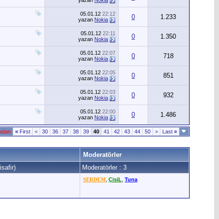
yazan
Nokia
05.01.12
22:12
0
1.233
yazan
Nokia
05.01.12
22:11
0
1.350
yazan
Nokia
05.01.12
22:07
0
718
yazan
Nokia
05.01.12
22:05
0
851
yazan
Nokia
05.01.12
22:03
0
932
yazan
Nokia
05.01.12
22:00
0
1.486
yazan
Nokia
fadan
«
First
<
30
36
37
38
39
40
41
42
43
44
50
>
Last
»
Moderatörler
safir)
Moderatörler : 3
SERDEM
,
ÇisiL
,
Tuna