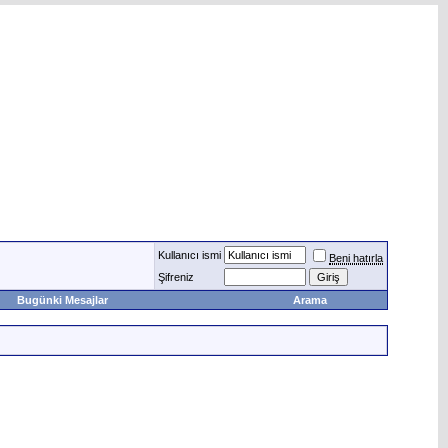
Kullanıcı ismi
Beni hatırla
Şifreniz
Bugünki Mesajlar
Arama