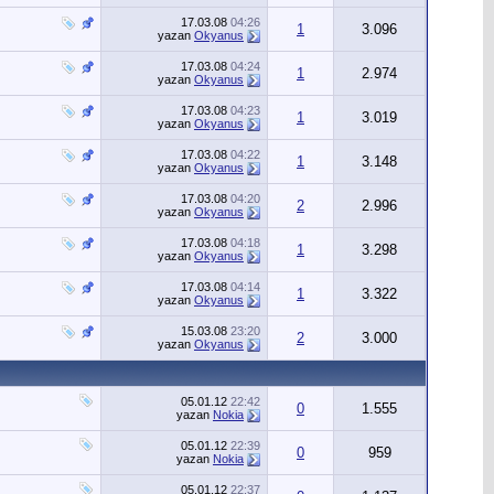
17.03.08
04:26
1
3.096
yazan
Okyanus
17.03.08
04:24
1
2.974
yazan
Okyanus
17.03.08
04:23
1
3.019
yazan
Okyanus
17.03.08
04:22
1
3.148
yazan
Okyanus
17.03.08
04:20
2
2.996
yazan
Okyanus
17.03.08
04:18
1
3.298
yazan
Okyanus
17.03.08
04:14
1
3.322
yazan
Okyanus
15.03.08
23:20
2
3.000
yazan
Okyanus
05.01.12
22:42
0
1.555
yazan
Nokia
05.01.12
22:39
0
959
yazan
Nokia
05.01.12
22:37