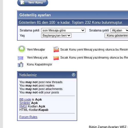
Gösteriliş ayarları
Gösterilen 81 den 100 ´e kadar. Toplam 232 Konu bulunmuştur.
Sıralama şekli
Sıralama şekli
Yaş
Yeni Mesajlar
Sıcak Konu yeni Mesaj yazılmış olunca bu Resim 
Yeni Mesaj yok
Sıcak Konu yeni Mesaj yazılmamış olunca bu Res
Konu Kapatılmıştır
Yetkileriniz
You
may not
post new threads
You
may not
post replies
You
may not
post attachments
You
may not
edit your posts
BB code
is
Açık
Smileler
Açık
[IMG]
Kodları
Açık
HTML-Kodları
Kapalı
Forum Rules
Bütün Zaman Ayarları WEZ +