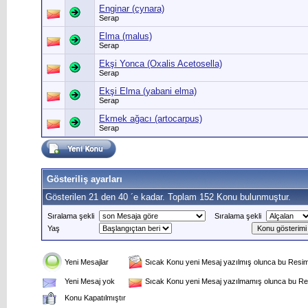
Enginar (cynara)
Serap
Elma (malus)
Serap
Ekşi Yonca (Oxalis Acetosella)
Serap
Ekşi Elma (yabani elma)
Serap
Ekmek ağacı (artocarpus)
Serap
Gösteriliş ayarları
Gösterilen 21 den 40 ´e kadar. Toplam 152 Konu bulunmuştur.
Sıralama şekli
Sıralama şekli
Yaş
Yeni Mesajlar
Sıcak Konu yeni Mesaj yazılmış olunca bu Resim 
Yeni Mesaj yok
Sıcak Konu yeni Mesaj yazılmamış olunca bu Res
Konu Kapatılmıştır