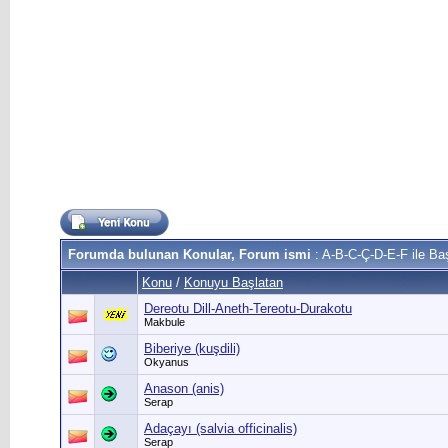
Forumda bulunan Konular, Forum ismi
: A-B-C-Ç-D-E-F ile Başl
Konu
/
Konuyu Başlatan
Dereotu Dill-Aneth-Tereotu-Durakotu
Makbule
Biberiye (kuşdili)
Okyanus
Anason (anis)
Serap
Adaçayı (salvia officinalis)
Serap