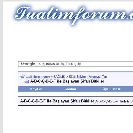
tualimforum.com
>
SAĞLIK
>
Şifalı Bitkiler - Alternatif Tıp
A-B-C-Ç-D-E-F ile Başlayan Şifalı Bitkiler
Kayıt ol
Yardım
Üye Listesi
A-B-C-Ç-D-E-F ile Başlayan Şifalı Bitkiler
A-B-C-Ç-D-E-F Harfi ile Baş