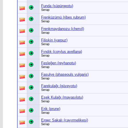
Funda (süpürgeotu)
Serap
Frenküzümü (ribes rubrum)
Serap
Frenkmaydanozu (chervil)
Serap
Filiskin (yarpuz)
Serap
Fındık (corylus avellana)
Serap
Fesleğen (reyhanotu)
Serap
Fasulye (phaseouls vulgaris)
Serap
Farekulağı (güveyotu)
Serap
Eşek Kulağı (mayasılotu)
Serap
Erik (prune)
Serap
Ergeç Sakalı (çayırmelikesi)
Serap