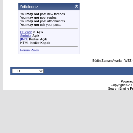
Yetkileriniz
You
may not
post new threads
You
may not
post replies
You
may not
post attachments
You
may not
edit your posts
BB code
is
Açık
Smileler
Açık
[IMG]
Kodları
Açık
HTML-Kodları
Kapalı
Forum Rules
Bütün Zaman Ayarları WEZ +
Powered 
Copyright ©2000
Search Engine F