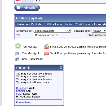
Tarot
Gösteriliş ayarları
Gösterilen 1581 den 1600 ´e kadar. Toplam 2124 Konu bulunmuştu
Sıralama şekli
Sıralama şekli
Yaş
Yeni Mesajlar
Sıcak Konu yeni Mesaj yazılmış olunca bu Resim 
Yeni Mesaj yok
Sıcak Konu yeni Mesaj yazılmamış olunca bu Res
Konu Kapatılmıştır
Yetkileriniz
You
may not
post new threads
You
may not
post replies
You
may not
post attachments
You
may not
edit your posts
BB code
is
Açık
Smileler
Açık
[IMG]
Kodları
Açık
HTML-Kodları
Kapalı
Forum Rules