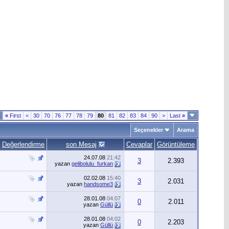
n
«
First
<
30
70
76
77
78
79
80
81
82
83
84
90
>
Last
»
Seçenekler
Arama
Değerlendirme
son Mesaj
Cevaplar
Görüntüleme
24.07.08
21:42
3
2.393
yazan
gelibolulu_furkan
02.02.08
15:40
3
2.031
yazan
handsome3
28.01.08
04:07
0
2.011
yazan
Güllü
28.01.08
04:02
0
2.203
yazan
Güllü