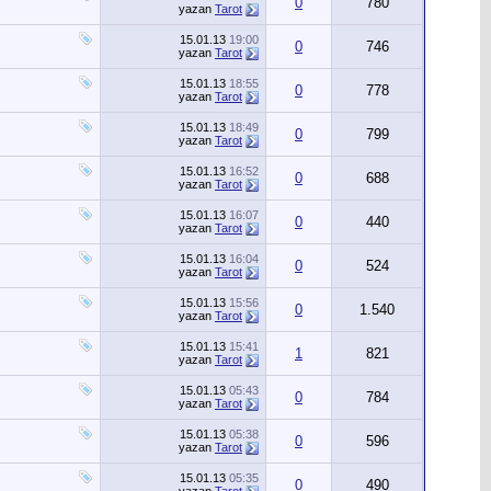
0
780
yazan
Tarot
15.01.13
19:00
0
746
yazan
Tarot
15.01.13
18:55
0
778
yazan
Tarot
15.01.13
18:49
0
799
yazan
Tarot
15.01.13
16:52
0
688
yazan
Tarot
15.01.13
16:07
0
440
yazan
Tarot
15.01.13
16:04
0
524
yazan
Tarot
15.01.13
15:56
0
1.540
yazan
Tarot
15.01.13
15:41
1
821
yazan
Tarot
15.01.13
05:43
0
784
yazan
Tarot
15.01.13
05:38
0
596
yazan
Tarot
15.01.13
05:35
0
490