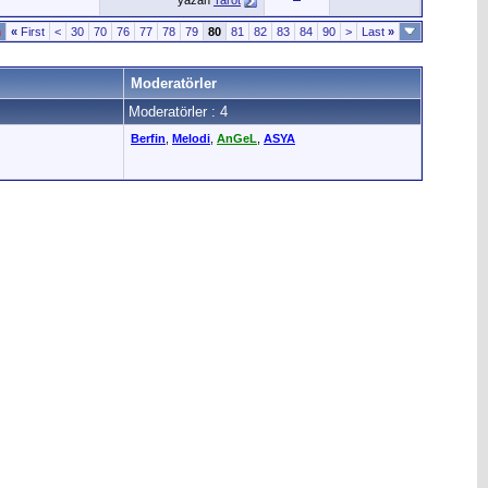
yazan
Tarot
n
«
First
<
30
70
76
77
78
79
80
81
82
83
84
90
>
Last
»
Moderatörler
Moderatörler : 4
Berfin
,
Melodi
,
AnGeL
,
ASYA