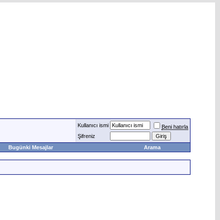
Kullanıcı ismi
Beni hatırla
Şifreniz
Bugünki Mesajlar
Arama