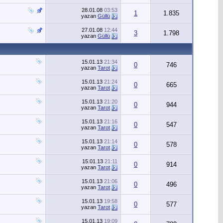
28.01.08
03:53
1
1.835
yazan
Güllü
27.01.08
12:44
3
1.798
yazan
Güllü
15.01.13
21:34
0
746
yazan
Tarot
15.01.13
21:24
0
665
yazan
Tarot
15.01.13
21:20
0
944
yazan
Tarot
15.01.13
21:16
0
547
yazan
Tarot
15.01.13
21:14
0
578
yazan
Tarot
15.01.13
21:11
0
914
yazan
Tarot
15.01.13
21:06
0
496
yazan
Tarot
15.01.13
19:58
0
577
yazan
Tarot
15.01.13
19:09