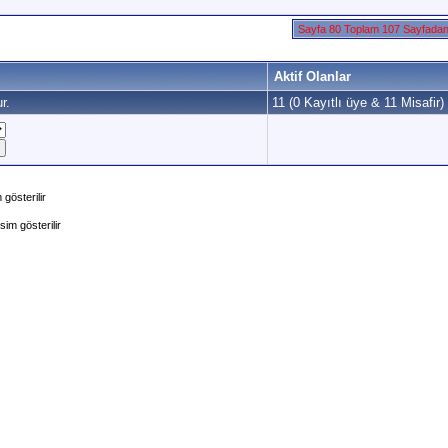
Sayfa 80 Toplam 107 Sayfada
Aktif Olanlar
r.
11 (0 Kayıtlı üye & 11 Misafir)
gösterilir
im gösterilir