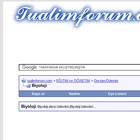
tualimforum.com
>
EĞİTİM ve ÖĞRETİM
>
Dersler/Ödevler
Biyoloji
Kayıt ol
Yardım
Üye Listesi
Biyoloji
Biyoloji dersi ödevleri,Biyoloji ödevleri...